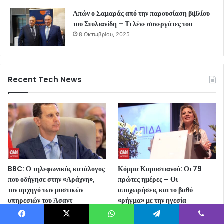
Απών ο Σαμαράς από την παρουσίαση βιβλίου
του Στυλιανίδη – Τι λένε συνεργάτες του
8 Οκτωβρίου, 2025
Recent Tech News
BBC: Ο τηλεφωνικός κατάλογος
Κόμμα Καρυστιανού: Οι 79
που οδήγησε στην «Αράχνη»,
πρώτες ημέρες – Οι
τον αρχηγό των μυστικών
αποχωρήσεις και το βαθύ
υπηρεσιών του Άσαντ
«ρήγμα» με την ηγεσία
2 ώρες ago
2 ώρες ago
Facebook
X
WhatsApp
Telegram
Viber