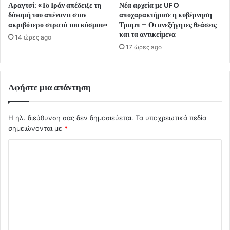
Αραγτσί: «Το Ιράν απέδειξε τη
Νέα αρχεία με UFO
δύναμή του απέναντι στον
αποχαρακτήρισε η κυβέρνηση
ακριβότερο στρατό του κόσμου»
Τραμπ – Οι ανεξήγητες θεάσεις
και τα αντικείμενα
14 ώρες ago
17 ώρες ago
Αφήστε μια απάντηση
Η ηλ. διεύθυνση σας δεν δημοσιεύεται.
Τα υποχρεωτικά πεδία
σημειώνονται με
*
Σ
χ
ό
λ
ι
ο