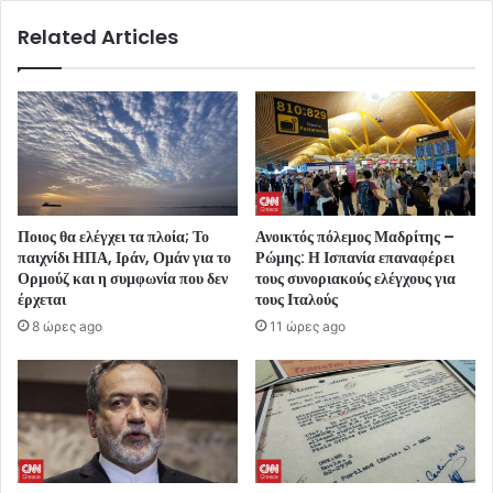
Related Articles
Ποιος θα ελέγχει τα πλοία; Το
Ανοικτός πόλεμος Μαδρίτης –
παιχνίδι ΗΠΑ, Ιράν, Ομάν για το
Ρώμης: Η Ισπανία επαναφέρει
Ορμούζ και η συμφωνία που δεν
τους συνοριακούς ελέγχους για
έρχεται
τους Ιταλούς
8 ώρες ago
11 ώρες ago