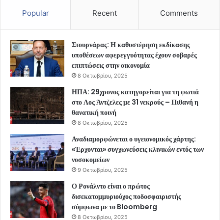
Popular
Recent
Comments
Στουρνάρας: Η καθυστέρηση εκδίκασης
υποθέσεων αφερεγγυότητας έχουν σοβαρές
επιπτώσεις στην οικονομία
8 Οκτωβρίου, 2025
ΗΠΑ: 29χρονος κατηγορείται για τη φωτιά
στο Λος Άντζελες με 31 νεκρούς – Πιθανή η
θανατική ποινή
8 Οκτωβρίου, 2025
Αναδιαμορφώνεται ο υγειονομικός χάρτης:
«Έρχονται» συγχωνεύσεις κλινικών εντός των
νοσοκομείων
9 Οκτωβρίου, 2025
Ο Ρονάλντο είναι ο πρώτος
δισεκατομμυριούχος ποδοσφαιριστής
σύμφωνα με το Bloomberg
8 Οκτωβρίου, 2025