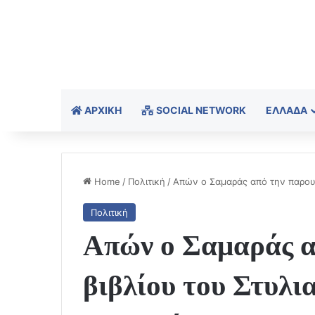
ΑΡΧΙΚΉ
SOCIAL NETWORK
ΕΛΛΆΔΑ
Home
/
Πολιτική
/
Απών ο Σαμαράς από την παρουσ
Πολιτική
Απών ο Σαμαράς α
βιβλίου του Στυλια