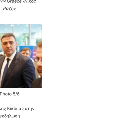
NN Greece /Νίκος
Ραζής
Photo 5/6
ης Κικίλιας στην
εκδήλωση