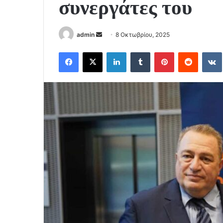
συνεργάτες του
Send
admin
8 Οκτωβρίου, 2025
an
Facebook
X
LinkedIn
Tumblr
Pinterest
Reddit
email