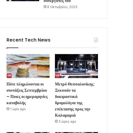
συνεργάτες του
8 Οκτωβρίου, 2025
Recent Tech News
Πότε πληρώνονται οι
Μετρό Θεσσαλονίκης:
συντάξεις Σεπτεμβρίου
Ξεκινούν τα
– Ποιες οι ημερομηνίες
δοκιμαστικά
καταβολής
δρομολόγια της
επέκτασης προς την
1 ώρα ago
Καλαμαριά
3 ώρες ago