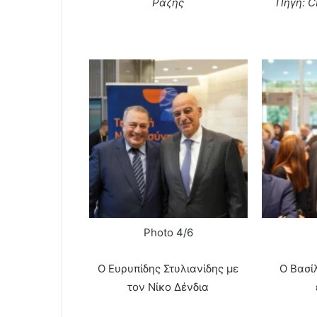
Ραζής
Πηγή: C
Photo 4/6
Ο Ευρυπίδης Στυλιανίδης με
Ο Βασίλ
τον Νίκο Δένδια