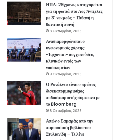
ΗΠΑ: 29χρονος κατηγορείται
για τη φωτιά στο Λος Άντζελες
με 31 νεκρούς – Πιθανή η
θανατική ποινή
8 Οκτωβρίου, 2025
Αναδιαμορφώνεται ο
υγειονομικός χάρτης:
«Έρχονται» συγχωνεύσεις
κλινικών εντός των
νοσοκομείων
9 Οκτωβρίου, 2025
Ο Ρονάλντο είναι ο πρώτος
δισεκατομμυριούχος
ποδοσφαιριστής σύμφωνα με
το Bloomberg
8 Οκτωβρίου, 2025
Απών ο Σαμαράς από την
παρουσίαση βιβλίου του
Στυλιανίδη – Τι λένε