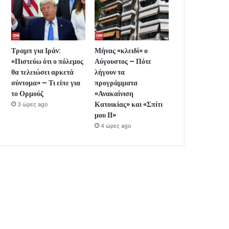
Τραμπ για Ιράν:
Μήνας «κλειδί» ο
«Πιστεύω ότι ο πόλεμος
Αύγουστος – Πότε
θα τελειώσει αρκετά
λήγουν τα
σύντομα» – Τι είπε για
προγράμματα
το Ορμούζ
«Ανακαίνιση
Κατοικίας» και «Σπίτι
3 ώρες ago
μου ΙΙ»
4 ώρες ago