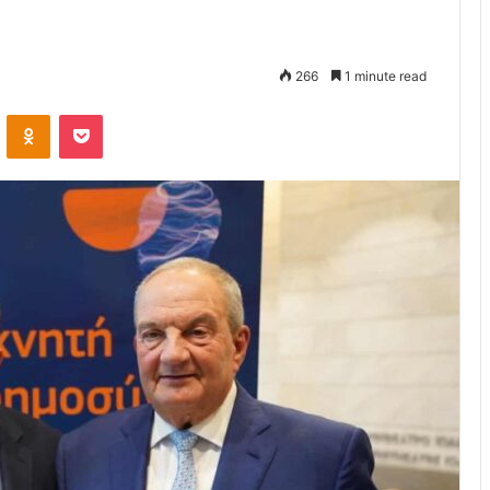
266
1 minute read
VKontakte
Odnoklassniki
Pocket