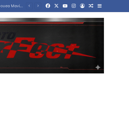
Facebook
X
YouTube
Instagram
Log In
Random Article
Sidebar
λής