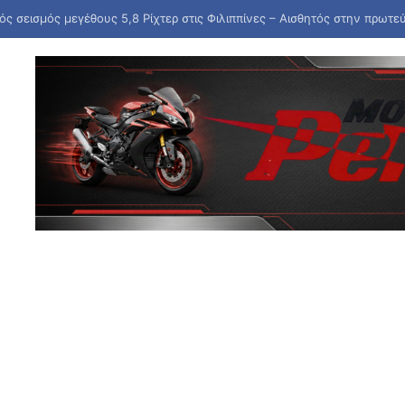
πληρώνονται οι συντάξεις Σεπτεμβρίου – Ποιες οι ημερομηνίες καταβο