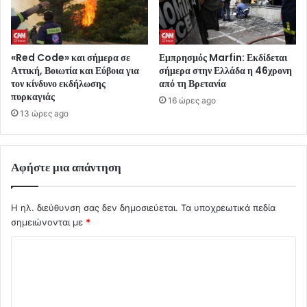
«Red Code» και σήμερα σε
Εμπρησμός Marfin: Εκδίδεται
Αττική, Βοιωτία και Εύβοια για
σήμερα στην Ελλάδα η 46χρονη
τον κίνδυνο εκδήλωσης
από τη Βρετανία
πυρκαγιάς
16 ώρες ago
13 ώρες ago
Αφήστε μια απάντηση
Η ηλ. διεύθυνση σας δεν δημοσιεύεται.
Τα υποχρεωτικά πεδία
σημειώνονται με
*
Σ
χ
ό