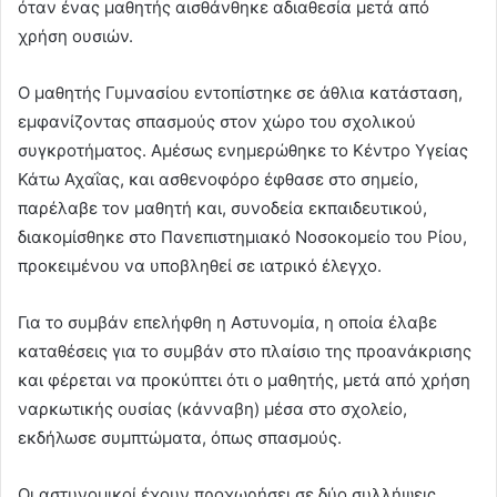
όταν ένας µαθητής αισθάνθηκε αδιαθεσία µετά από
χρήση ουσιών.
Ο µαθητής Γυµνασίου εντοπίστηκε σε άθλια κατάσταση,
εµφανίζοντας σπασµούς στον χώρο του σχολικού
συγκροτήµατος. Αµέσως ενηµερώθηκε το Κέντρο Υγείας
Κάτω Αχαΐας, και ασθενοφόρο έφθασε στο σηµείο,
παρέλαβε τον µαθητή και, συνοδεία εκπαιδευτικού,
διακοµίσθηκε στο Πανεπιστηµιακό Νοσοκοµείο του Ρίου,
προκειµένου να υποβληθεί σε ιατρικό έλεγχο.
Για το συµβάν επελήφθη η Αστυνοµία, η οποία έλαβε
καταθέσεις για το συµβάν στο πλαίσιο της προανάκρισης
και φέρεται να προκύπτει ότι ο µαθητής, µετά από χρήση
ναρκωτικής ουσίας (κάνναβη) µέσα στο σχολείο,
εκδήλωσε συµπτώµατα, όπως σπασµούς.
Οι αστυνομικοί έχουν προχωρήσει σε δύο συλλήψεις