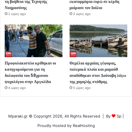
τη βοήθεια της Τεχνητής
εκατομμύρια ευρώ σε κέρδη
Νοημοσύνης
μοίρασε τον Ιούλιο
2 ώρες ago
3 ώρες ago
Προφυλακιστέοι κρίθηκαν οι
Θεμέλια αρχαίας γέφυρας,
κατηγορούμενοι για τη
πολεμικά πλοία και μαμούθ
δολοφονία του 58χρονου
αναδύθηκαν στον Δούναβη λόγω
ψυχολόγου στην Αργολίδα
της χαμηλής στάθμης
4 ώρες ago
5 ώρες ago
Mparaki.gr © Copyright 2026, All Rights Reserved | By
Sp
|
Proudly Hosted by
RealHosting