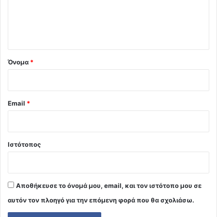
λ
ι
ο
*
Όνομα
*
Email
*
Ιστότοπος
Αποθήκευσε το όνομά μου, email, και τον ιστότοπο μου σε
αυτόν τον πλοηγό για την επόμενη φορά που θα σχολιάσω.