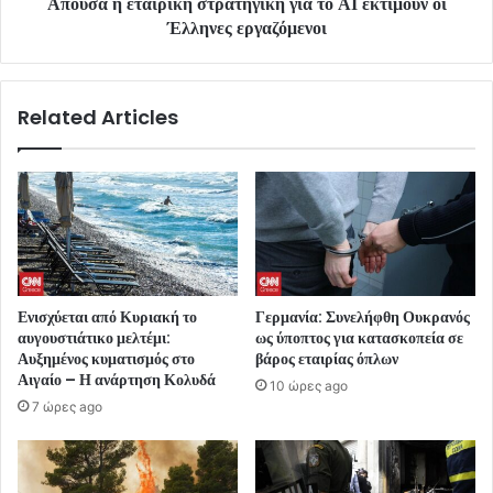
Απούσα η εταιρική στρατηγική για το ΑΙ εκτιμούν οι
Έλληνες εργαζόμενοι
Related Articles
Ενισχύεται από Κυριακή το
Γερμανία: Συνελήφθη Ουκρανός
αυγουστιάτικο μελτέμι:
ως ύποπτος για κατασκοπεία σε
Αυξημένος κυματισμός στο
βάρος εταιρίας όπλων
Αιγαίο – Η ανάρτηση Κολυδά
10 ώρες ago
7 ώρες ago