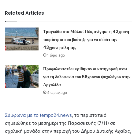
Related Articles
Τραγωδία στα Μάλια: Πώς πνίγηκε η 42χρονη
τουρίστρια που βούτηξε για να σώσει την
43χρονη φίλη της
1 ώρα ago
Προφυλακιστέοι κρίθηκαν οι κατηγορούμενοι
για τη δολοφονία του 58χρονου ψυχολόγου στην
Αργολίδα
4 ώρες ago
Σύμφωνα με το tempo24.news
, το περιστατικό
σηµειώθηκε το µεσηµέρι της Παρασκευής (7/11) σε
σχολική µονάδα στην περιοχή του ∆ήµου ∆υτικής Αχαΐας,