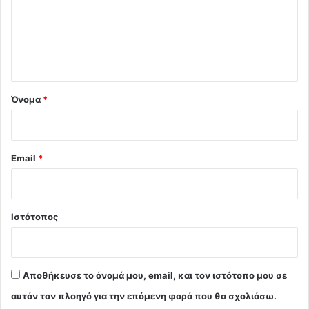
λ
ι
ο
*
Όνομα
*
Email
*
Ιστότοπος
Αποθήκευσε το όνομά μου, email, και τον ιστότοπο μου σε
αυτόν τον πλοηγό για την επόμενη φορά που θα σχολιάσω.