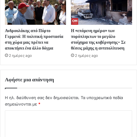
Ανδρουλάκης από Πόρτο
Η «επόμενη ημέρα» των
Γερμενό: Η πολιτική προστασία
πυρόπληκτων το μεγάλο
στη χώρα μας πρέπει να
στοίχημα της κυβέρνησης- Σε
αποκτήσει ένα άλλο δόγμα
θέσεις μάχης η αντιπολίτευση
2 ημέρες ago
2 ημέρες ago
Αφήστε μια απάντηση
Η ηλ. διεύθυνση σας δεν δημοσιεύεται.
Τα υποχρεωτικά πεδία
σημειώνονται με
*
Σ
χ
ό