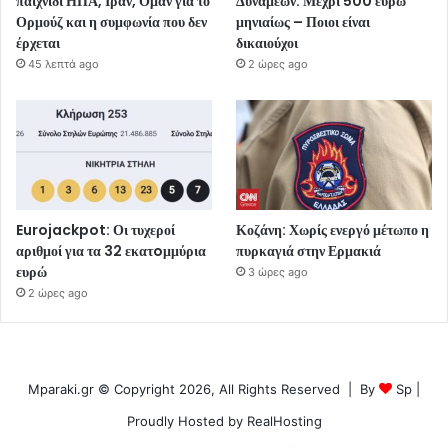
παιχνίδι ΗΠΑ, Ιράν, Ομάν για το
Δυνάμεων: Μέχρι 500 ευρώ
Ορμούζ και η συμφωνία που δεν
μηνιαίως – Ποιοι είναι
έρχεται
δικαιούχοι
45 λεπτά ago
2 ώρες ago
Eurojackpot: Οι τυχεροί
Κοζάνη: Χωρίς ενεργό μέτωπο η
αριθμοί για τα 32 εκατoμμύρια
πυρκαγιά στην Ερμακιά
ευρώ
3 ώρες ago
2 ώρες ago
Mparaki.gr © Copyright 2026, All Rights Reserved | By
Sp
|
Proudly Hosted by
RealHosting