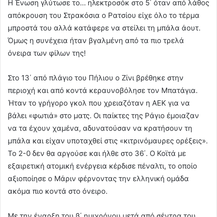
Η Ένωση γλύτωσε το… ηλεκτροσόκ στο 5΄ όταν από λάθος
απόκρουση του Στρακόσια ο Ρατσίου είχε όλο το τέρμα
μπροστά του αλλά κατάφερε να στείλει τη μπάλα άουτ.
Όμως η συνέχεια ήταν βγαλμένη από τα πιο τρελά
όνειρα των φίλων της!
Στο 13΄ από πλάγιο του Πήλιου ο Ζίνι βρέθηκε στην
περιοχή και από κοντά κεραυνοβόλησε τον Μπατάγια.
Ήταν το γρήγορο γκολ που χρειαζόταν η ΑΕΚ για να
βάλει «φωτιά» στο ματς. Οι παίκτες της Ράγιο έμοιαζαν
να τα έχουν χαμένα, αδυνατούσαν να κρατήσουν τη
μπάλα και είχαν υποταχθεί στις «κιτρινόμαυρες ορέξεις».
Το 2-0 δεν θα αργούσε και ήλθε στο 36΄. Ο Κοϊτά με
εξαιρετική ατομική ενέργεια κέρδισε πέναλτι, το οποίο
αξιοποίησε ο Μάριν φέρνοντας την ελληνική ομάδα
ακόμα πιο κοντά στο όνειρο.
Με την έναρξη του β΄ ημιχρόνου μετά από σέντρα του