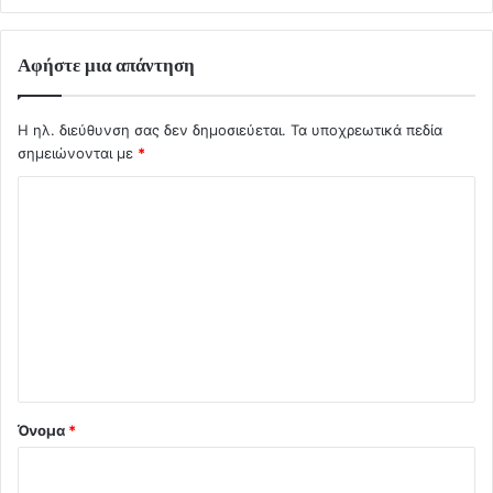
Αφήστε μια απάντηση
Η ηλ. διεύθυνση σας δεν δημοσιεύεται.
Τα υποχρεωτικά πεδία
σημειώνονται με
*
Σ
χ
ό
λ
ι
ο
*
Όνομα
*