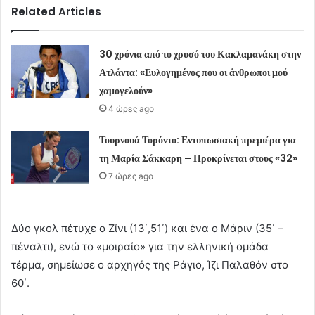
Related Articles
30 χρόνια από το χρυσό του Κακλαμανάκη στην
Ατλάντα: «Ευλογημένος που οι άνθρωποι μού
χαμογελούν»
4 ώρες ago
Τουρνουά Τορόντο: Εντυπωσιακή πρεμιέρα για
τη Μαρία Σάκκαρη – Προκρίνεται στους «32»
7 ώρες ago
Δύο γκολ πέτυχε ο Ζίνι (13΄,51΄) και ένα ο Μάριν (35΄ –
πέναλτι), ενώ το «μοιραίο» για την ελληνική ομάδα
τέρμα, σημείωσε ο αρχηγός της Ράγιο, Ίζι Παλαθόν στο
60΄.