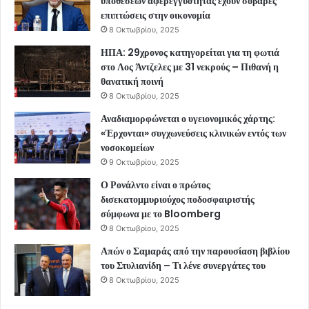
υποθέσεων αφερεγγυότητας έχουν σοβαρές
επιπτώσεις στην οικονομία
8 Οκτωβρίου, 2025
ΗΠΑ: 29χρονος κατηγορείται για τη φωτιά
στο Λος Άντζελες με 31 νεκρούς – Πιθανή η
θανατική ποινή
8 Οκτωβρίου, 2025
Αναδιαμορφώνεται ο υγειονομικός χάρτης:
«Έρχονται» συγχωνεύσεις κλινικών εντός των
νοσοκομείων
9 Οκτωβρίου, 2025
Ο Ρονάλντο είναι ο πρώτος
δισεκατομμυριούχος ποδοσφαιριστής
σύμφωνα με το Bloomberg
8 Οκτωβρίου, 2025
Απών ο Σαμαράς από την παρουσίαση βιβλίου
του Στυλιανίδη – Τι λένε συνεργάτες του
8 Οκτωβρίου, 2025