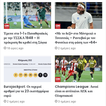
Έμεινε στο 1-1 ο Παναθηναϊκός
«Με το δεξί» στο Μόντρεαλ ο
με την ΤΣΣΚΑ 1948 – Η
Τσιτσιπάς – Ραντεβού με τον
πρόκριση θα κριθεί στη Σόφια
Φονσέκα στη φάση των «64»
18 ώρες ago
2 ημέρες ago
Eurojackpot: Οι τυχεροί
Champions League: Αυτοί
αριθμοί για τα 23 εκατoμμύρια
είναι οι αντίπαλοι ΑΕΚ και
ευρώ
Ολυμπιακού
2 ημέρες ago
3 ημέρες ago