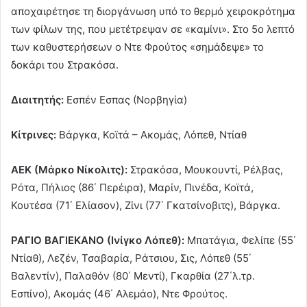
αποχαιρέτησε τη διοργάνωση υπό το θερμό χειροκρότημα
των φίλων της, που μετέτρεψαν σε «καμίνι». Στο 5ο λεπτό
των καθυστερήσεων ο Ντε Φρούτος «σημάδεψε» το
δοκάρι του Στρακόσα.
Διαιτητής:
Εσπέν Εσπας (Νορβηγία)
Κίτρινες:
Βάργκα, Κοϊτά – Ακομάς, Λόπεθ, Ντίαθ
ΑΕΚ (Μάρκο Νίκολιτς):
Στρακόσα, Μουκουντί, Ρέλβας,
Ρότα, Πήλιος (86΄ Περέιρα), Μαρίν, Πινέδα, Κοϊτά,
Κουτέσα (71΄ Ελίασον), Ζίνι (77΄ Γκατσίνοβιτς), Βάργκα.
ΡΑΓΙΟ ΒΑΓΙΕΚΑΝΟ (Ινίγκο Λόπεθ):
Μπατάγια, Φελίπε (55΄
Ντίαθ), Λεζέν, Τσαβαρία, Ράτσιου, Σις, Λόπεθ (55΄
Βαλεντίν), Παλαθόν (80΄ Μεντί), Γκαρθία (27΄λ.τρ.
Εσπίνο), Ακομάς (46΄ Αλεμάο), Ντε Φρούτος.