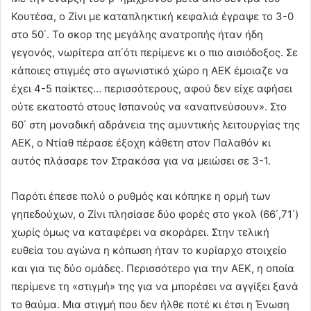
Κουτέσα, ο Ζίνι με καταπληκτική κεφαλιά έγραψε το 3-0
στο 50΄. Το σκορ της μεγάλης ανατροπής ήταν ήδη
γεγονός, νωρίτερα απ΄ότι περίμενε κι ο πιο αισιόδοξος. Σε
κάποιες στιγμές στο αγωνιστικό χώρο η ΑΕΚ έμοιαζε να
έχει 4-5 παίκτες… περισσότερους, αφού δεν είχε αφήσει
ούτε εκατοστό στους Ισπανούς να «αναπνεύσουν». Στο
60΄ στη μοναδική αδράνεια της αμυντικής λειτουργίας της
ΑΕΚ, ο Ντίαθ πέρασε έξοχη κάθετη στον Παλαθόν κι
αυτός πλάσαρε τον Στρακόσα για να μειώσει σε 3-1.
Παρότι έπεσε πολύ ο ρυθμός και κόπηκε η ορμή των
γηπεδούχων, ο Ζίνι πλησίασε δύο φορές στο γκολ (66΄,71΄)
χωρίς όμως να καταφέρει να σκοράρει. Στην τελική
ευθεία του αγώνα η κόπωση ήταν το κυρίαρχο στοιχείο
και για τις δύο ομάδες. Περισσότερο για την ΑΕΚ, η οποία
περίμενε τη «στιγμή» της για να μπορέσει να αγγίξει ξανά
το θαύμα. Μια στιγμή που δεν ήλθε ποτέ κι έτσι η Ένωση