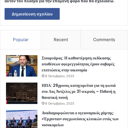
αυτόν τον πλοηγό για την επόμενη φορά που θα σχολιάσω.
Popular
Recent
Comments
Στουρνάρας: Η καθυστέρηση εκδίκασης
υποθέσεων αφερεγγυότητας έχουν σοβαρές
επιπτώσεις στην οικονομία
8 Οκτωβρίου, 2025
ΗΠΑ: 29χρονος κατηγορείται για τη φωτιά
στο Λος Άντζελες με 31 νεκρούς – Πιθανή η
θανατική ποινή
8 Οκτωβρίου, 2025
Αναδιαμορφώνεται ο υγειονομικός χάρτης:
«Έρχονται» συγχωνεύσεις κλινικών εντός των
νοσοκομείων