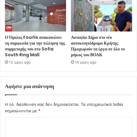
Ο Όμιλος Fourlis ανακοινώνει
Αυτοψία Δήμα στο νέο
τη συμφωνία για την πώληση της
αυτοκινητόδρομο Κρήτης:
συμμετοχής του στο Sofia
Προχωρούν τα έργα σε όλο το
South Ring Mall
μήκος του ΒΟΑΚ
13 ώρες ago
16 ώρες ago
Αφήστε μια απάντηση
Η ηλ. διεύθυνση σας δεν δημοσιεύεται.
Τα υποχρεωτικά πεδία
σημειώνονται με
*
Σ
χ