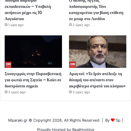
Μόνιμοι διορισμοί
Ο διεθνής Άγγλος
εκπαιδευτικών – Υποβολή
ποδοσφαιριστής Τόνι
αιτήσεων μέχρι τις 10
κατηγορείται για βίαιη επίθεση
Αυγούστου
σε μπαρ στο Λονδίνο
1 ώρα ago
2 ώρες ago
Συναγερμός στην Πυροσβεστική
Αραγτσί: «Το Ιράν απέδειξε τη
για φωτιά στη Σητεία – Καίει σε
δύναμή του απέναντι στον
δυσπρόσιτο σημείο
ακριβότερο στρατό του κόσμου»
3 ώρες ago
3 ώρες ago
Mparaki.gr © Copyright 2026, All Rights Reserved | By
Sp
|
Proudly Hosted by
RealHosting