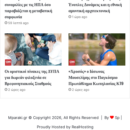
συνομιλίες με τις ΗΠΑ όσο
Ένοπλες Δυνάμεις και η εθνική
παραβιάζεται η μεταβατική
αμυντική αρχιτεκτονική
συμφωνία
1 ώρα ago
59 λεπτά ago
Οι οριστικοί πίνακες της ΔΥΠΑ
«Χρυσός» ο Ιάσωνας
για δωρεάν φιλοξενία σε
Μουσελίμης στο Παγκόσμιο
Βρεφονηπιακούς Σταθμούς
Πρωτάθλημα Κωπηλασίας Κ19
2 ώρες ago
2 ώρες ago
Mparaki.gr © Copyright 2026, All Rights Reserved | By
Sp
|
Proudly Hosted by
RealHosting