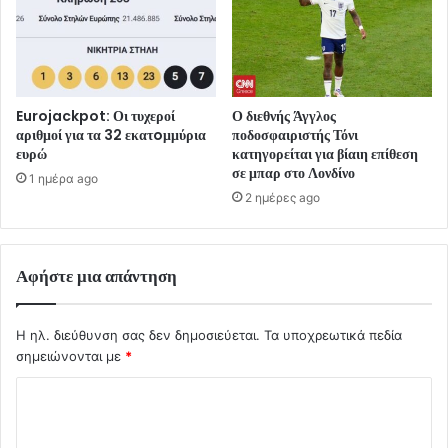
Eurojackpot: Οι τυχεροί
Ο διεθνής Άγγλος
αριθμοί για τα 32 εκατoμμύρια
ποδοσφαιριστής Τόνι
ευρώ
κατηγορείται για βίαιη επίθεση
σε μπαρ στο Λονδίνο
1 ημέρα ago
2 ημέρες ago
Αφήστε μια απάντηση
Η ηλ. διεύθυνση σας δεν δημοσιεύεται.
Τα υποχρεωτικά πεδία
σημειώνονται με
*
Σ
χ