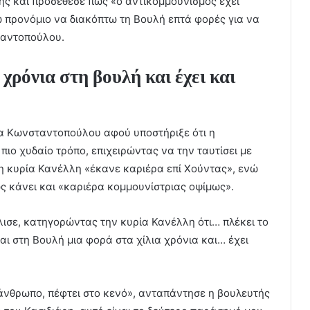
της και προσέθεσε πως «ο αντικομμουνισμός έχει
 προνόμιο να διακόπτω τη Βουλή επτά φορές για να
ταντοπούλου.
χρόνια στη βουλή και έχει και
α Κωνσταντοπούλου αφού υποστήριξε ότι η
ιο χυδαίο τρόπο, επιχειρώντας να την ταυτίσει με
ι η κυρία Κανέλλη «έκανε καριέρα επί Χούντας», ενώ
ς κάνει και «καριέρα κομμουνίστριας οψίμως».
ισε, κατηγορώντας την κυρία Κανέλλη ότι… πλέκει το
ι στη Βουλή μια φορά στα χίλια χρόνια και… έχει
άνθρωπο, πέφτει στο κενό», ανταπάντησε η βουλευτής