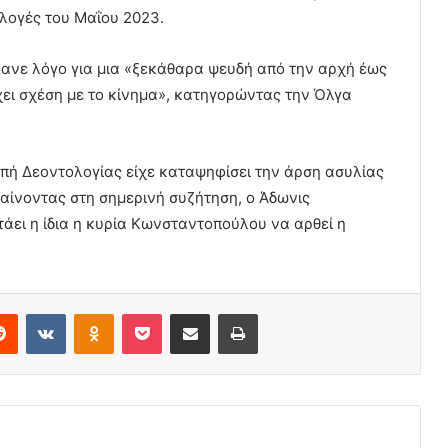
κλογές του Μαΐου 2023.
έκανε λόγο για μια «ξεκάθαρα ψευδή από την αρχή έως
ει σχέση με το κίνημα», κατηγορώντας την Όλγα
πή Δεοντολογίας είχε καταψηφίσει την άρση ασυλίας
ίνοντας στη σημερινή συζήτηση, ο Άδωνις
τάει η ίδια η κυρία Κωνσταντοπούλου να αρθεί η
erest
Reddit
VKontakte
Odnoklassniki
Pocket
Share via Email
Print