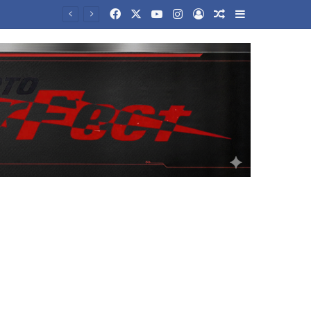
Facebook
X
YouTube
Instagram
Log In
Random Article
Sidebar
«Η Ιταλία δεν δέχεται τελεσίγραφα από το εξωτερικό», απαντά η Μελόνι στην Μαδρίτη για τη Σένγκεν