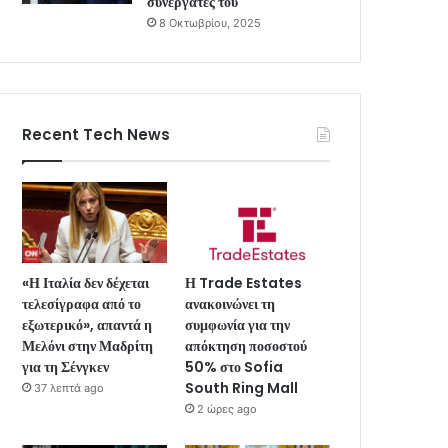
συνεργάτες του
8 Οκτωβρίου, 2025
Recent Tech News
«Η Ιταλία δεν δέχεται
Η Trade Estates
τελεσίγραφα από το
ανακοινώνει τη
εξωτερικό», απαντά η
συμφωνία για την
Μελόνι στην Μαδρίτη
απόκτηση ποσοστού
για τη Σένγκεν
50% στο Sofia
South Ring Mall
37 λεπτά ago
2 ώρες ago