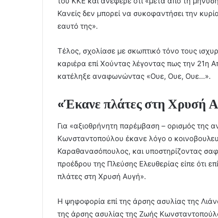
του ΚΚΕ και ανέφερε ότι «μετά από τη μήνυση
Κανείς δεν μπορεί να συκοφαντήσει την κυρί
εαυτό της».
Τέλος, σχολίασε με σκωπτικό τόνο τους ισχ
καριέρα επί Χούντας λέγοντας πως την 21η Α
κατέληξε αναφωνώντας «Ουε, Ουε, Ουε…».
«Έκανε πλάτες στη Χρυσή 
Για «αξιοθρήνητη παρέμβαση – ορισμός της α
Κωνσταντοπούλου έκανε λόγο ο κοινοβουλευ
Καραθανασόπουλος, και υποστηρίζοντας σαφώ
προέδρου της Πλεύσης Ελευθερίας είπε ότι επ
πλάτες στη Χρυσή Αυγή».
Η ψηφοφορία επί της άρσης ασυλίας της Λιάνα
της άρσης ασυλίας της Ζωής Κωνσταντοπούλ