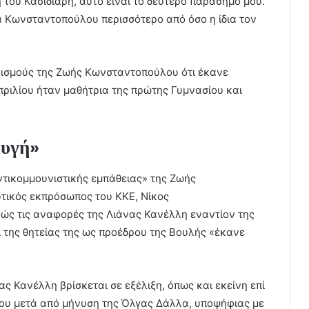
 του Κασιδιάρη, αυτό είναι το δεύτερο παράσημό μου.
α Κωνσταντοπούλου περισσότερο από όσο η ίδια τον
υρισμούς της Ζωής Κωνσταντοπούλου ότι έκανε
πριλίου ήταν μαθήτρια της πρώτης Γυμνασίου και
Αυγή»
ντικομμουνιστικής εμπάθειας» της Ζωής
τικός εκπρόσωπος του ΚΚΕ, Νίκος
ς τις αναφορές της Λιάνας Κανέλλη εναντίον της
ί της θητείας της ως προέδρου της Βουλής «έκανε
ς Κανέλλη βρίσκεται σε εξέλιξη, όπως και εκείνη επί
ου μετά από μήνυση της Όλγας Δάλλα, υποψήφιας με