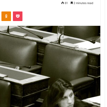
61
2 minutes read
VKontakte
Odnoklassniki
Pocket