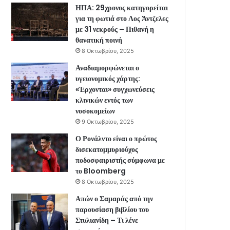
ΗΠΑ: 29χρονος κατηγορείται
για τη φωτιά στο Λος Άντζελες
με 31 νεκρούς – Πιθανή η
θανατική ποινή
8 Οκτωβρίου, 2025
Αναδιαμορφώνεται ο
υγειονομικός χάρτης:
«Έρχονται» συγχωνεύσεις
κλινικών εντός των
νοσοκομείων
9 Οκτωβρίου, 2025
Ο Ρονάλντο είναι ο πρώτος
δισεκατομμυριούχος
ποδοσφαιριστής σύμφωνα με
το Bloomberg
8 Οκτωβρίου, 2025
Απών ο Σαμαράς από την
παρουσίαση βιβλίου του
Στυλιανίδη – Τι λένε