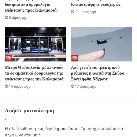
δοκιμαστικά δρομολόγια
Καταστράφηκε ολοσχερώς
επέκτασης προς Καλαμαριά
11 ώρες ago
8 ώρες ago
Μετρό Θεσσαλονίκης: Ξεκινούν
Από γεννήτρια ηλεκτρικού
τα δοκιμαστικά δρομολόγια της
ρεύματος η φωτιά στη Σκύρο –
επέκτασης προς την Καλαμαριά
Συνελήφθη 63χρονη
14 ώρες ago
17 ώρες ago
Αφήστε μια απάντηση
Η ηλ. διεύθυνση σας δεν δημοσιεύεται.
Τα υποχρεωτικά πεδία
σημειώνονται με
*