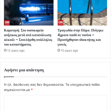
Κομοτηνή: Στο νοσοκομείο
Τραγωδία στην Πάρο: Πνίγηκε
ανήλικος μετά από κατανάλωση
4χρονο παιδί σε πισίνα –
αλκοόλ – Συνελήφθη υπάλληλος
Προσήχθησαν ιδιοκτήτης και
του καταστήματος
γονείς
12 ώρες ago
15 ώρες ago
Αφήστε μια απάντηση
Η ηλ. διεύθυνση σας δεν δημοσιεύεται.
Τα υποχρεωτικά πεδία
σημειώνονται με
*
Σ
χ