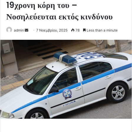
19χρονη κόρη του –
Νοσηλεύευται εκτός κινδύνου
Send
admin
7 Νοεμβρίου, 2025
78
Less than a minute
an
email