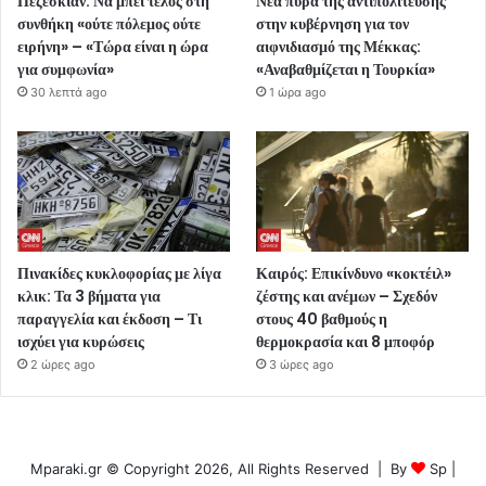
Πεζεσκιάν: Να μπει τέλος στη
Νέα πυρά της αντιπολίτευσης
συνθήκη «ούτε πόλεμος ούτε
στην κυβέρνηση για τον
ειρήνη» – «Τώρα είναι η ώρα
αιφνιδιασμό της Μέκκας:
για συμφωνία»
«Αναβαθμίζεται η Τουρκία»
30 λεπτά ago
1 ώρα ago
Πινακίδες κυκλοφορίας με λίγα
Καιρός: Επικίνδυνο «κοκτέιλ»
κλικ: Τα 3 βήματα για
ζέστης και ανέμων – Σχεδόν
παραγγελία και έκδοση – Τι
στους 40 βαθμούς η
ισχύει για κυρώσεις
θερμοκρασία και 8 μποφόρ
2 ώρες ago
3 ώρες ago
Mparaki.gr © Copyright 2026, All Rights Reserved | By
Sp
|