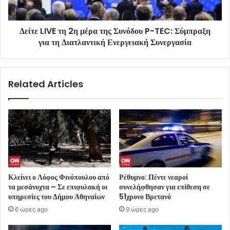
Δείτε LIVE τη 2η μέρα της Συνόδου P-TEC: Σύμπραξη
για τη Διατλαντική Ενεργειακή Συνεργασία
Related Articles
Κλείνει ο Λόφος Φινόπουλου από
Ρέθυμνο: Πέντε νεαροί
τα μεσάνυχτα – Σε επιφυλακή οι
συνελήφθησαν για επίθεση σε
υπηρεσίες του Δήμου Αθηναίων
51χρονο Βρετανό
6 ώρες ago
9 ώρες ago