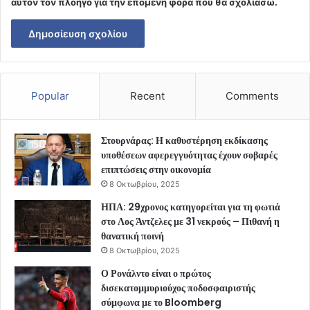
αυτόν τον πλοηγό για την επόμενη φορά που θα σχολιάσω.
Popular
Recent
Comments
Στουρνάρας: Η καθυστέρηση εκδίκασης
υποθέσεων αφερεγγυότητας έχουν σοβαρές
επιπτώσεις στην οικονομία
8 Οκτωβρίου, 2025
ΗΠΑ: 29χρονος κατηγορείται για τη φωτιά
στο Λος Άντζελες με 31 νεκρούς – Πιθανή η
θανατική ποινή
8 Οκτωβρίου, 2025
Ο Ρονάλντο είναι ο πρώτος
δισεκατομμυριούχος ποδοσφαιριστής
σύμφωνα με το Bloomberg