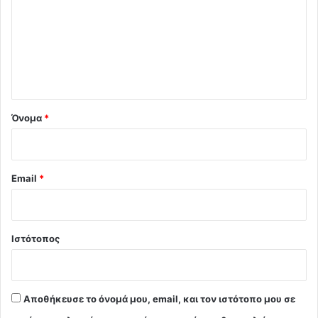
ό
λ
ι
ο
*
Όνομα
*
Email
*
Ιστότοπος
Αποθήκευσε το όνομά μου, email, και τον ιστότοπο μου σε