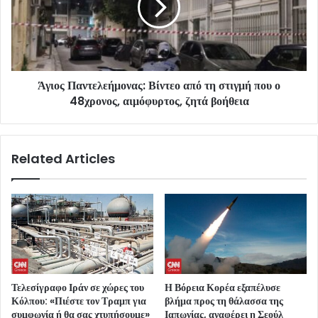
Άγιος Παντελεήμονας: Βίντεο από τη στιγμή που ο
48χρονος, αιμόφυρτος, ζητά βοήθεια
Related Articles
Τελεσίγραφο Ιράν σε χώρες του
Η Βόρεια Κορέα εξαπέλυσε
Κόλπου: «Πιέστε τον Τραμπ για
βλήμα προς τη θάλασσα της
συμφωνία ή θα σας χτυπήσουμε»
Ιαπωνίας, αναφέρει η Σεούλ