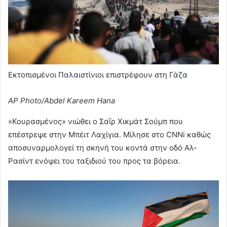
Εκτοπισμένοι Παλαιστίνιοι επιστρέφουν στη Γάζα
AP Photo/Abdel Kareem Hana
«Κουρασμένος» νιώθει ο Σαΐρ Χικμάτ Σούμπ που
επέστρεψε στην Μπέιτ Λαχίγια. Mίλησε στο CNNi καθώς
αποσυναρμολογεί τη σκηνή του κοντά στην οδό Αλ-
Ρασίντ ενόψει του ταξιδιού του προς τα βόρεια.