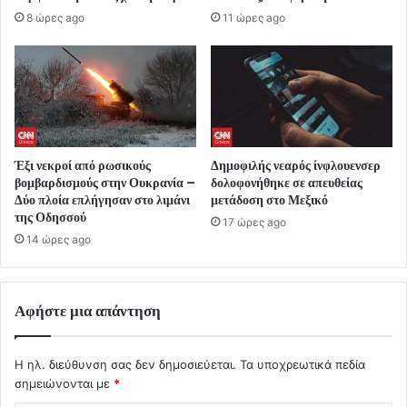
8 ώρες ago
11 ώρες ago
Έξι νεκροί από ρωσικούς
Δημοφιλής νεαρός ίνφλουενσερ
βομβαρδισμούς στην Ουκρανία –
δολοφονήθηκε σε απευθείας
Δύο πλοία επλήγησαν στο λιμάνι
μετάδοση στο Μεξικό
της Οδησσού
17 ώρες ago
14 ώρες ago
Αφήστε μια απάντηση
Η ηλ. διεύθυνση σας δεν δημοσιεύεται.
Τα υποχρεωτικά πεδία
σημειώνονται με
*