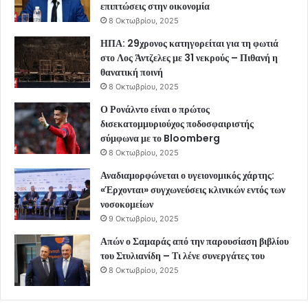
επιπτώσεις στην οικονομία
8 Οκτωβρίου, 2025
ΗΠΑ: 29χρονος κατηγορείται για τη φωτιά
στο Λος Άντζελες με 31 νεκρούς – Πιθανή η
θανατική ποινή
8 Οκτωβρίου, 2025
Ο Ρονάλντο είναι ο πρώτος
δισεκατομμυριούχος ποδοσφαιριστής
σύμφωνα με το Bloomberg
8 Οκτωβρίου, 2025
Αναδιαμορφώνεται ο υγειονομικός χάρτης:
«Έρχονται» συγχωνεύσεις κλινικών εντός των
νοσοκομείων
9 Οκτωβρίου, 2025
Απών ο Σαμαράς από την παρουσίαση βιβλίου
του Στυλιανίδη – Τι λένε συνεργάτες του
8 Οκτωβρίου, 2025