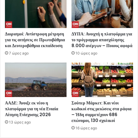
Διορισμοί: Αντίστροφη μέτρηση
ΔΥΠΑ: Ανοιχτή η πλατφόρμα για
για τις αιτήσεις σε Πρωτοβάθμια
το πρόγραμμα απασχόλησης
και Δευτεροβάθμια εκπαίδευση
8.000 ανέργων – Ποιους αφορά
7 ώρες ago
10 ώρες ago
ΑΑΔΕ: Άνοιξε εκ νέου η
Σούπερ Μάρκετ: Και νέοι
πλατφόρμα για τη νέα Ενιαία
κωδικοί στις μειώσεις στα ράφια
Αίτηση Ενίσχυσης 2026
– Ήδη συμμετέχουν 686
επώνυμοι, 130 σχολικοί
13 ώρες ago
16 ώρες ago