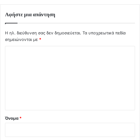
Αφήστε μια απάντηση
Η ηλ. διεύθυνση σας δεν δημοσιεύεται.
Τα υποχρεωτικά πεδία
σημειώνονται με
*
Σ
χ
ό
λ
ι
ο
*
Όνομα
*