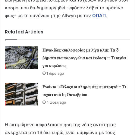
κόσμο, που θα δημιουργηθεί -εφόσον λάβει το πράσινο
φως- με τη συνένωση της Allwyn με τον
ΟΠΑΠ
.
Related Articles
Πινακίδες κυκλοφορίας με λίγα κλικ: Τα 3
βήματα για παραγγελία και έκδοση – Τι ισχύει
για κυρώσεις
1 ώρα ago
Ενοίκια: «Τέλος» οι πληρωμές με μετρητά – Τι
ισχύει από 1η Οκτωβρίου
4 ώρες ago
Η εκτιμώμενη κεφαλαιοποίηση της νέας οντότητας
ανέρχεται στα 16 δισ. ευρώ, ενώ, σύμφωνα με τους