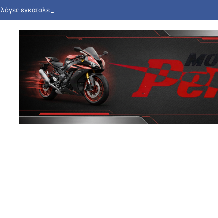
 φλόγες εγκαταλελειμμένο κτήριο στο Μοσχάτο: Καταστράφηκε ολοσχε