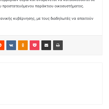
ου προστατευόμενου παράκτιου οικοσυστήματος.
βανικής κυβέρνησης, με τους διαδηλωτές να απαιτούν
erest
Reddit
VKontakte
Odnoklassniki
Pocket
Share via Email
Print