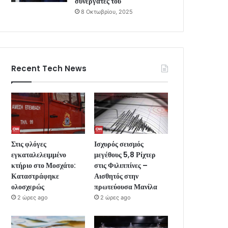
συνεργάτες του
8 Οκτωβρίου, 2025
Recent Tech News
Στις φλόγες
Ισχυρός σεισμός
εγκαταλελειμμένο
μεγέθους 5,8 Ρίχτερ
κτήριο στο Μοσχάτο:
στις Φιλιππίνες –
Καταστράφηκε
Αισθητός στην
ολοσχερώς
πρωτεύουσα Μανίλα
2 ώρες ago
2 ώρες ago