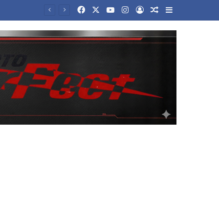
Facebook
X
YouTube
Instagram
Log In
Random Article
Sidebar
ρώς