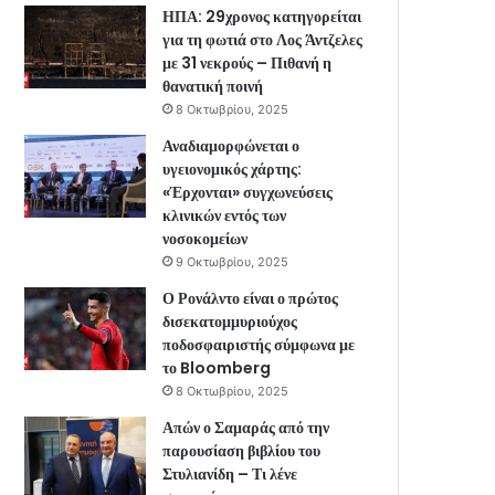
ΗΠΑ: 29χρονος κατηγορείται
για τη φωτιά στο Λος Άντζελες
με 31 νεκρούς – Πιθανή η
θανατική ποινή
8 Οκτωβρίου, 2025
Αναδιαμορφώνεται ο
υγειονομικός χάρτης:
«Έρχονται» συγχωνεύσεις
κλινικών εντός των
νοσοκομείων
9 Οκτωβρίου, 2025
Ο Ρονάλντο είναι ο πρώτος
δισεκατομμυριούχος
ποδοσφαιριστής σύμφωνα με
το Bloomberg
8 Οκτωβρίου, 2025
Απών ο Σαμαράς από την
παρουσίαση βιβλίου του
Στυλιανίδη – Τι λένε