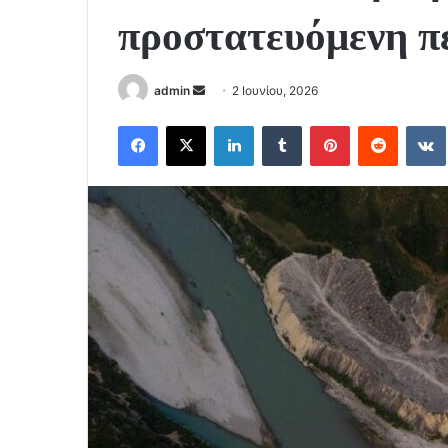
προστατευόμενη π
Send
admin
2 Ιουνίου, 2026
an
Facebook
X
LinkedIn
Tumblr
Pinterest
Reddit
email