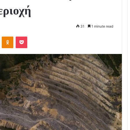
εριοχή
31
1 minute read
VKontakte
Odnoklassniki
Pocket