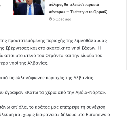
ς
πόλεμος θα τελειώσει αρκετά
σύντομα» – Τι είπε για το Ορμούζ
5 ώρες ago
ς της προστατευόμενης περιοχής της λιμνοθάλασσας
ς Σβέρνιτσας και στο ακατοίκητο νησί Σάσων. Η
ίσκεται στο στενό του Οτράντο και την είσοδο του
ερο νησί της Αλβανίας.
ία από τις ελληνόφωνες περιοχές της Αλβανίας.
ου έγραφαν «Κάτω τα χέρια από την Αβόια-Νάρτα».
άνω απ’ όλα, το κράτος μας επέτρεψε τη συνέχιση
λευση και χωρίς διαφάνεια» δήλωσε στο Euronews ο