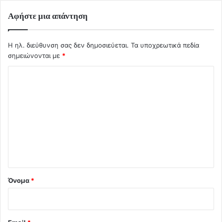
Αφήστε μια απάντηση
Η ηλ. διεύθυνση σας δεν δημοσιεύεται.
Τα υποχρεωτικά πεδία
σημειώνονται με
*
Σ
χ
ό
λ
ι
ο
*
Όνομα
*