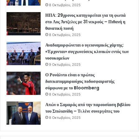
8 Οκτωβρίου, 2025
ΗΠΑ: 29χρονος κατηγορείται για τη φωτιά
στο Λος Άντζελες με 31 νεκρούς – Πιθανή η
θανατική ποινή
8 Οκτωβρίου, 2025
Αναδιαμορφώνεται ο υγειονομικός χάρτης:
«Έρχονται» συγχωνεύσεις κλινικών εντός των
νοσοκομείων
9 Οκτωβρίου, 2025
Ο Ρονάλντο είναι ο πρώτος
δισεκατομμυριούχος ποδοσφαιριστής
σύμφωνα με το Bloomberg
8 Οκτωβρίου, 2025
Απών ο Σαμαράς από την παρουσίαση βιβλίου
του Στυλιανίδη – Τι λένε συνεργάτες του
8 Οκτωβρίου, 2025