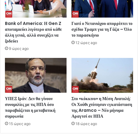
Bank of America: Η Gen Z
Γιατί ο Νετανιάχου απορρίπτει το
αποταμιεύει λιγότερο από κάθε
σχέδιο Τραμπ για τη Γάζα – Όλο
άλλη γενιά, αλλά συνεχίζει να
το παρασκήνιο
ξοδεύει
12 ώρες ago
9 ώρες ago
ΥΠΕΞ Ιράν: Δεν θα γίνουν
Στο «κόκκινο» η Μέση Ανατολή:
συνομιλίες με τις ΗΠΑ όσο
Οι Χούθι χτύπησαν εγκατάσταση
παραβιάζεται η μεταβατική
της Aramco – Νέο μήνυμα
συμφωνία
Αραγτσί σε ΗΠΑ
15 ώρες ago
18 ώρες ago