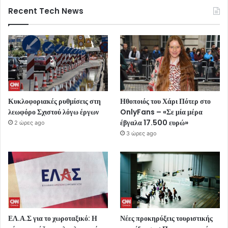
Recent Tech News
Κυκλοφοριακές ρυθμίσεις στη
Ηθοποιός του Χάρι Πότερ στο
λεωφόρο Σχιστού λόγω έργων
OnlyFans – «Σε μία μέρα
έβγαλα 17.500 ευρώ»
2 ώρες ago
3 ώρες ago
ΕΛ.Α.Σ για το χωροταξικό: Η
Νέες προκηρύξεις τουριστικής