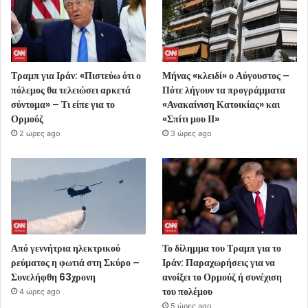
Τραμπ για Ιράν: «Πιστεύω ότι ο
Μήνας «κλειδί» ο Αύγουστος –
πόλεμος θα τελειώσει αρκετά
Πότε λήγουν τα προγράμματα
σύντομα» – Τι είπε για το
«Ανακαίνιση Κατοικίας» και
Ορμούζ
«Σπίτι μου ΙΙ»
2 ώρες ago
3 ώρες ago
Από γεννήτρια ηλεκτρικού
Το δίλημμα του Τραμπ για το
ρεύματος η φωτιά στη Σκύρο –
Ιράν: Παραχωρήσεις για να
Συνελήφθη 63χρονη
ανοίξει το Ορμούζ ή συνέχιση
του πολέμου
4 ώρες ago
5 ώρες ago