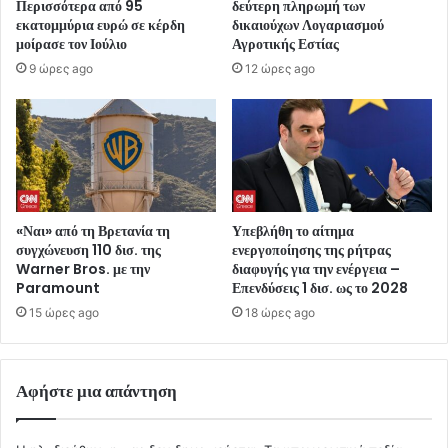
Περισσότερα από 95
δεύτερη πληρωμή των
εκατομμύρια ευρώ σε κέρδη
δικαιούχων Λογαριασμού
μοίρασε τον Ιούλιο
Αγροτικής Εστίας
9 ώρες ago
12 ώρες ago
«Ναι» από τη Βρετανία τη
Υπεβλήθη το αίτημα
συγχώνευση 110 δισ. της
ενεργοποίησης της ρήτρας
Warner Bros. με την
διαφυγής για την ενέργεια –
Paramount
Επενδύσεις 1 δισ. ως το 2028
15 ώρες ago
18 ώρες ago
Αφήστε μια απάντηση