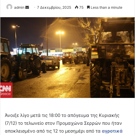
Send
admin
7 Δεκεμβρίου, 2025
75
Less than a minute
an
email
Άνοιξε λίγο μετά τις 18:00 το απόγευμα της Κυριακής
(7/12) το τελωνείο στον Προμαχώνα Σερρών που ήταν
αποκλεισμένο από τις 12 το μεσημέρι από τα
αγροτικά