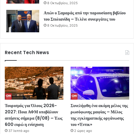
8 Οκτωβρίου, 2025
Απών ο Σαμαράς από την παρουσίαση βιβλίου
του Στυλιανίδη – Τι λένε συνεργάτες του
8 Οκτωβρίου, 2025
Recent Tech News
Τουρισμός για Όλους 2026-
Συνελήφθη ένα ακόμη μέλος της
2027: Ποια ΑΦΜ υποβάλουν
ρωσόφωνης μαφίας – Μέλος
αιτήσεις σήμερα (8/08) – Έως
της εγκληματικής οργάνωσης
600 ευρώ η ενίσχυση
του «Έντικ»
37 λεπτά ago
2 ώρες ago