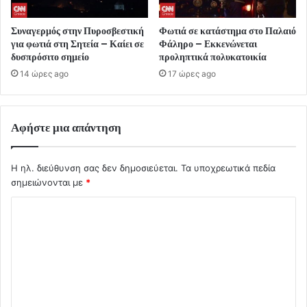
Συναγερμός στην Πυροσβεστική
Φωτιά σε κατάστημα στο Παλαιό
για φωτιά στη Σητεία – Καίει σε
Φάληρο – Εκκενώνεται
δυσπρόσιτο σημείο
προληπτικά πολυκατοικία
14 ώρες ago
17 ώρες ago
Αφήστε μια απάντηση
Η ηλ. διεύθυνση σας δεν δημοσιεύεται.
Τα υποχρεωτικά πεδία
σημειώνονται με
*
Σ
χ
ό
λ
ι