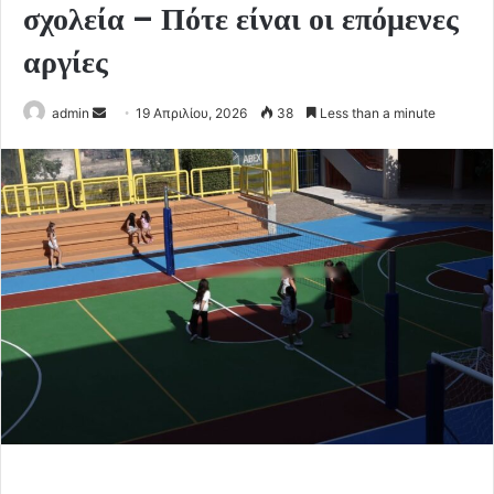
σχολεία – Πότε είναι οι επόμενες
αργίες
Send
admin
19 Απριλίου, 2026
38
Less than a minute
an
email