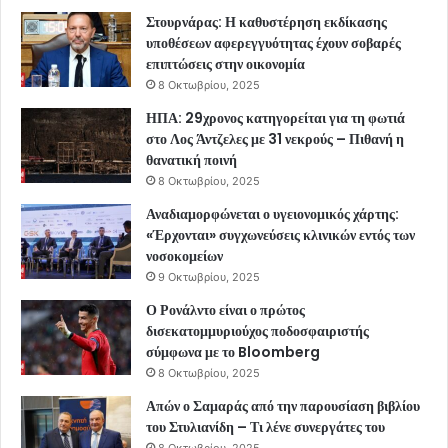
Στουρνάρας: Η καθυστέρηση εκδίκασης
υποθέσεων αφερεγγυότητας έχουν σοβαρές
επιπτώσεις στην οικονομία
8 Οκτωβρίου, 2025
ΗΠΑ: 29χρονος κατηγορείται για τη φωτιά
στο Λος Άντζελες με 31 νεκρούς – Πιθανή η
θανατική ποινή
8 Οκτωβρίου, 2025
Αναδιαμορφώνεται ο υγειονομικός χάρτης:
«Έρχονται» συγχωνεύσεις κλινικών εντός των
νοσοκομείων
9 Οκτωβρίου, 2025
Ο Ρονάλντο είναι ο πρώτος
δισεκατομμυριούχος ποδοσφαιριστής
σύμφωνα με το Bloomberg
8 Οκτωβρίου, 2025
Απών ο Σαμαράς από την παρουσίαση βιβλίου
του Στυλιανίδη – Τι λένε συνεργάτες του
8 Οκτωβρίου, 2025