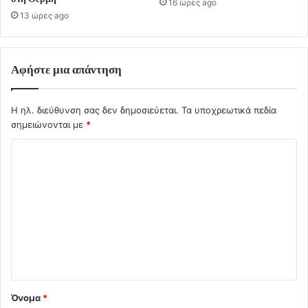
16 ώρες ago
13 ώρες ago
Αφήστε μια απάντηση
Η ηλ. διεύθυνση σας δεν δημοσιεύεται.
Τα υποχρεωτικά πεδία
σημειώνονται με
*
Σ
χ
ό
λ
ι
ο
*
Όνομα
*