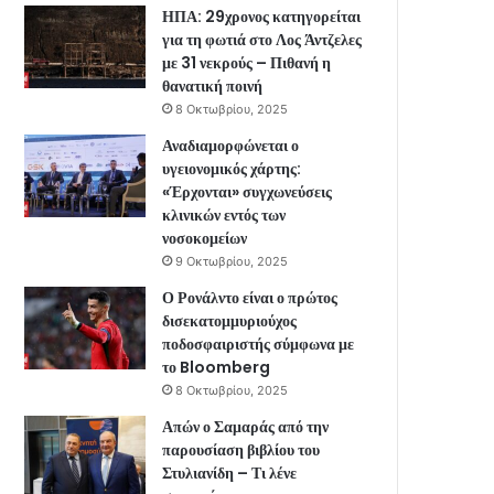
ΗΠΑ: 29χρονος κατηγορείται
για τη φωτιά στο Λος Άντζελες
με 31 νεκρούς – Πιθανή η
θανατική ποινή
8 Οκτωβρίου, 2025
Αναδιαμορφώνεται ο
υγειονομικός χάρτης:
«Έρχονται» συγχωνεύσεις
κλινικών εντός των
νοσοκομείων
9 Οκτωβρίου, 2025
Ο Ρονάλντο είναι ο πρώτος
δισεκατομμυριούχος
ποδοσφαιριστής σύμφωνα με
το Bloomberg
8 Οκτωβρίου, 2025
Απών ο Σαμαράς από την
παρουσίαση βιβλίου του
Στυλιανίδη – Τι λένε