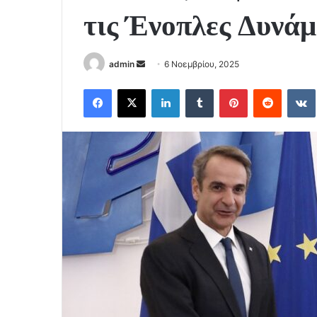
τις Ένοπλες Δυνάμ
Send
admin
6 Νοεμβρίου, 2025
an
Facebook
X
LinkedIn
Tumblr
Pinterest
Reddit
email