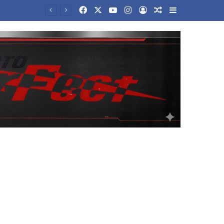
Facebook
X
YouTube
Instagram
Log In
Random Article
Sidebar