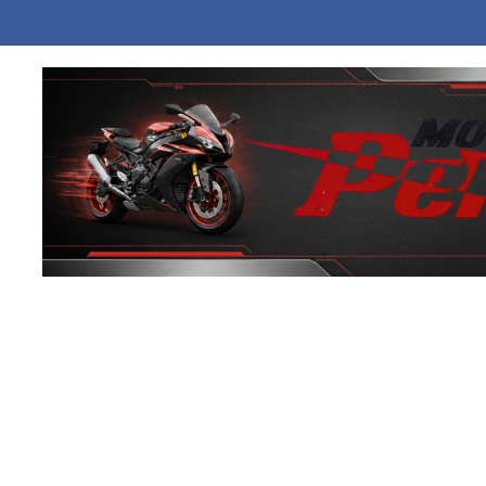
θηκαν 33 εκατ. ευρώ σε 67.746 δικαιούχους για την αγορά λιπασμάτων