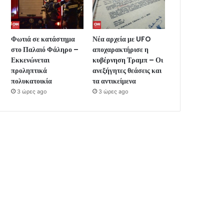
Φωτιά σε κατάστημα
Νέα αρχεία με UFO
στο Παλαιό Φάληρο –
αποχαρακτήρισε η
Εκκενώνεται
κυβέρνηση Τραμπ – Οι
προληπτικά
ανεξήγητες θεάσεις και
πολυκατοικία
τα αντικείμενα
3 ώρες ago
3 ώρες ago