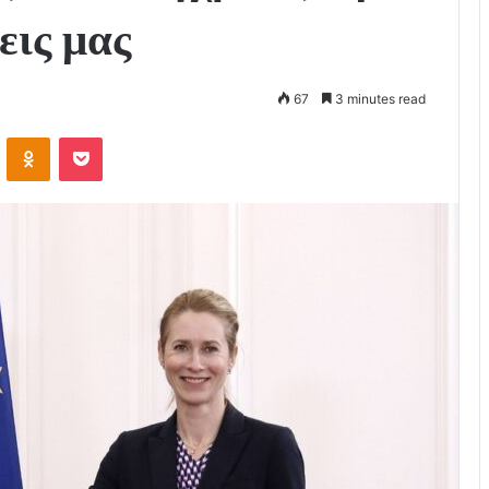
εις μας
67
3 minutes read
VKontakte
Odnoklassniki
Pocket