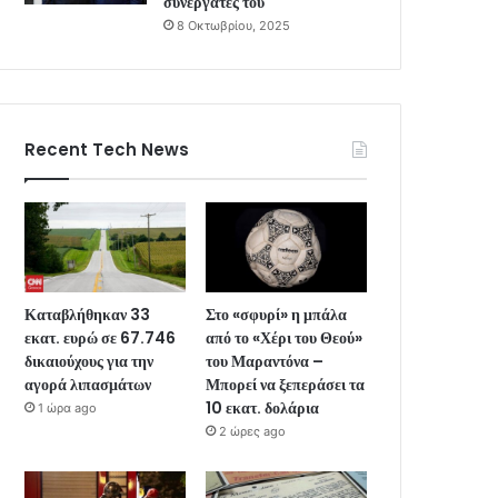
συνεργάτες του
8 Οκτωβρίου, 2025
Recent Tech News
Καταβλήθηκαν 33
Στο «σφυρί» η μπάλα
εκατ. ευρώ σε 67.746
από το «Χέρι του Θεού»
δικαιούχους για την
του Μαραντόνα –
αγορά λιπασμάτων
Μπορεί να ξεπεράσει τα
10 εκατ. δολάρια
1 ώρα ago
2 ώρες ago