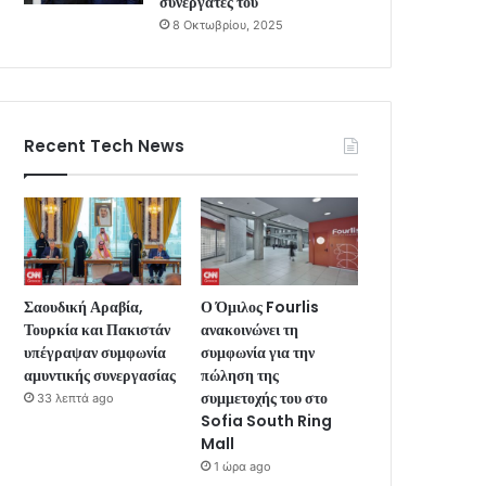
συνεργάτες του
8 Οκτωβρίου, 2025
Recent Tech News
Σαουδική Αραβία,
Ο Όμιλος Fourlis
Τουρκία και Πακιστάν
ανακοινώνει τη
υπέγραψαν συμφωνία
συμφωνία για την
αμυντικής συνεργασίας
πώληση της
συμμετοχής του στο
33 λεπτά ago
Sofia South Ring
Mall
1 ώρα ago