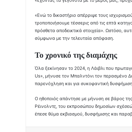
«έχοντας τα γεγονότα με το μέρος μας, προχ
«Ενώ το δικαστήριο απέρριψε τους ισχυρισμού
τροποποιήσουμε τέσσερις από τις επτά κατηγο
πρόσθετα αποδεικτικά στοιχεία». Ωστόσο, αυτ
σύμφωνα με την τελευταία απόφαση.
Το χρονικό της διαμάχης
Όλα ξεκίνησαν το 2024, η Λάιβλι που πρωταγω
Us», μήνυσε τον Μπαλντόνι τον περασμένο Δ
παρενόχληση και για συκοφαντική δυσφήμιση
Ο ηθοποιός απάντησε με μήνυση σε βάρος της
Ρέινολντς, του εκπροσώπου δημοσίων σχέσεώ
έπεσε θύμα εκβιασμού, δυσφήμισης και παραβί