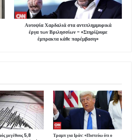
Αυτοψία Χαρδαλιά στα αντιπλημμυρικά
έργα των Βριλησσίων - «Στηρίζουμε
έμπρακτα κάθε παρέμβαση»
μός μεγέθους 5,8
Τραμπ για Ιράν: «Πιστεύω ότι ο