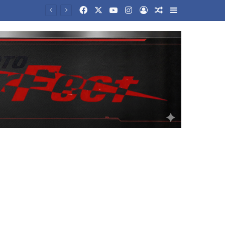
Facebook
X
YouTube
Instagram
Log In
Random Article
Sidebar
νεργασίας