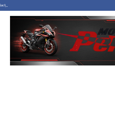
ική Αραβία, Τουρκία και Πακιστάν υπέγραψαν συμφωνία αμυντικής συ