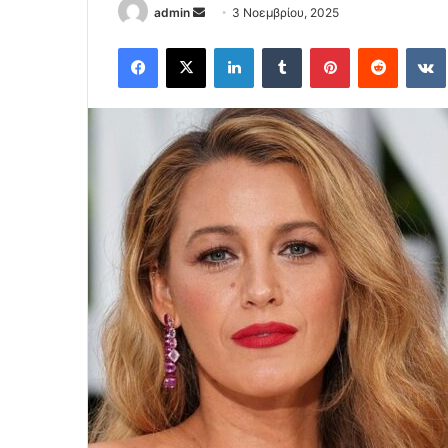
Send
admin
3 Νοεμβρίου, 2025
an
Facebook
X
LinkedIn
Tumblr
Pinterest
Reddit
email