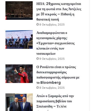
ΗΠΑ: 29χρονος κατηγορείται
για τη φωτιά στο Λος Άντζελες
με 31 νεκρούς – Πιθανή η
θανατική ποινή
8 Οκτωβρίου, 2025
Αναδιαμορφώνεται ο
υγειονομικός χάρτης:
«Έρχονται» συγχωνεύσεις
κλινικών εντός των
νοσοκομείων
9 Οκτωβρίου, 2025
Ο Ρονάλντο είναι ο πρώτος
δισεκατομμυριούχος
ποδοσφαιριστής σύμφωνα με
το Bloomberg
8 Οκτωβρίου, 2025
Απών ο Σαμαράς από την
παρουσίαση βιβλίου του
Στυλιανίδη – Τι λένε