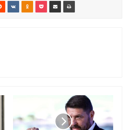
erest
Reddit
VKontakte
Odnoklassniki
Pocket
Share via Email
Print