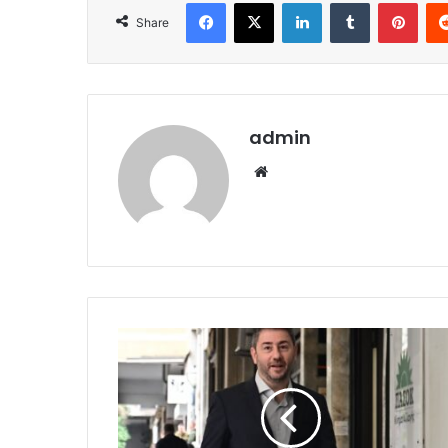
Facebook
X
LinkedIn
Tumblr
Pint
Share
admin
Website