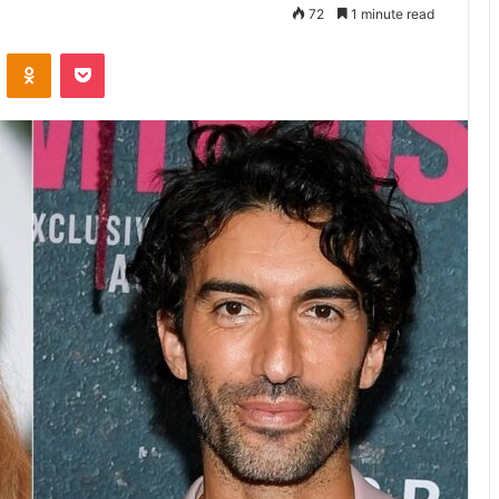
72
1 minute read
VKontakte
Odnoklassniki
Pocket