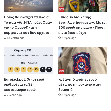
Ποιος θα ελέγχει τα πλοία;
Επίδομα διοίκησης
Το παιχνίδι ΗΠΑ, Ιράν, Ομάν
Ενόπλων Δυνάμεων: Μέχρι
για το Ορμούζ και η
500 ευρώ μηνιαίως – Ποιοι
συμφωνία που δεν έρχεται
είναι δικαιούχοι
44 λεπτά ago
2 ώρες ago
Eurojackpot: Οι τυχεροί
Κοζάνη: Χωρίς ενεργό
αριθμοί για τα 32
μέτωπο η πυρκαγιά στην
εκατoμμύρια ευρώ
Ερμακιά
2 ώρες ago
3 ώρες ago