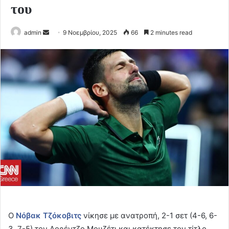
του
Send
admin
9 Νοεμβρίου, 2025
66
2 minutes read
an
email
Ο
Νόβακ Τζόκοβιτς
νίκησε με ανατροπή, 2-1 σετ (4-6, 6-
3, 7-5) τον Λορέντζο Μουζέτι και κατέκτησε τον τίτλο