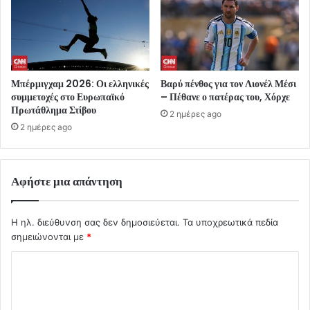
Μπέρμιγχαμ 2026: Οι ελληνικές
Βαρύ πένθος για τον Λιονέλ Μέσι
συμμετοχές στο Ευρωπαϊκό
– Πέθανε ο πατέρας του, Χόρχε
Πρωτάθλημα Στίβου
2 ημέρες ago
2 ημέρες ago
Αφήστε μια απάντηση
Η ηλ. διεύθυνση σας δεν δημοσιεύεται.
Τα υποχρεωτικά πεδία
σημειώνονται με
*
Σ
χ
ό