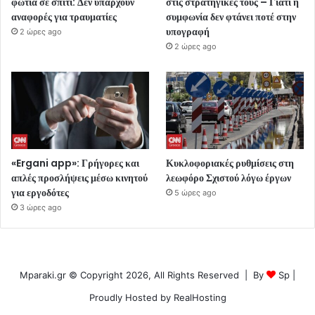
φωτιά σε σπίτι: Δεν υπάρχουν
στις στρατηγικές τους – Γιατί η
αναφορές για τραυματίες
συμφωνία δεν φτάνει ποτέ στην
υπογραφή
2 ώρες ago
2 ώρες ago
«Ergani app»: Γρήγορες και
Κυκλοφοριακές ρυθμίσεις στη
απλές προσλήψεις μέσω κινητού
λεωφόρο Σχιστού λόγω έργων
για εργοδότες
5 ώρες ago
3 ώρες ago
Mparaki.gr © Copyright 2026, All Rights Reserved | By
Sp
|
Proudly Hosted by
RealHosting