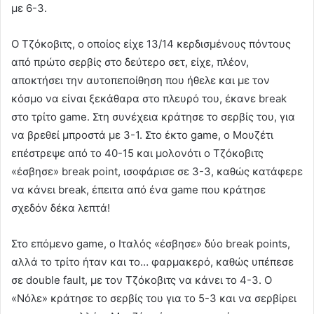
με 6-3.
Ο Τζόκοβιτς, ο οποίος είχε 13/14 κερδισμένους πόντους
από πρώτο σερβίς στο δεύτερο σετ, είχε, πλέον,
αποκτήσει την αυτοπεποίθηση που ήθελε και με τον
κόσμο να είναι ξεκάθαρα στο πλευρό του, έκανε break
στο τρίτο game. Στη συνέχεια κράτησε το σερβίς του, για
να βρεθεί μπροστά με 3-1. Στο έκτο game, ο Μουζέτι
επέστρεψε από το 40-15 και μολονότι ο Τζόκοβιτς
«έσβησε» break point, ισοφάρισε σε 3-3, καθώς κατάφερε
να κάνει break, έπειτα από ένα game που κράτησε
σχεδόν δέκα λεπτά!
Στο επόμενο game, ο Ιταλός «έσβησε» δύο break points,
αλλά το τρίτο ήταν και το… φαρμακερό, καθώς υπέπεσε
σε double fault, με τον Τζόκοβιτς να κάνει το 4-3. Ο
«Νόλε» κράτησε το σερβίς του για το 5-3 και να σερβίρει