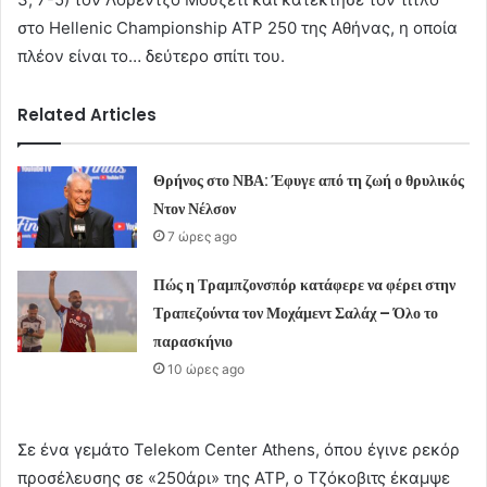
στο Hellenic Championship ATP 250 της Αθήνας, η οποία
πλέον είναι το… δεύτερο σπίτι του.
Related Articles
Θρήνος στο ΝΒΑ: Έφυγε από τη ζωή ο θρυλικός
Ντον Νέλσον
7 ώρες ago
Πώς η Τραμπζονσπόρ κατάφερε να φέρει στην
Τραπεζούντα τον Μοχάμεντ Σαλάχ – Όλο το
παρασκήνιο
10 ώρες ago
Σε ένα γεμάτο Telekom Center Athens, όπου έγινε ρεκόρ
προσέλευσης σε «250άρι» της ATP, ο Τζόκοβιτς έκαμψε