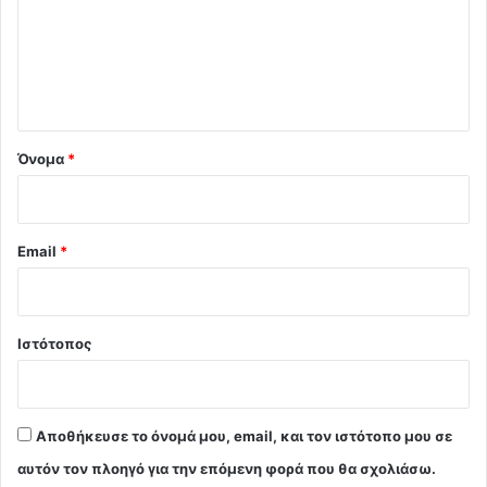
λ
ι
ο
*
Όνομα
*
Email
*
Ιστότοπος
Αποθήκευσε το όνομά μου, email, και τον ιστότοπο μου σε
αυτόν τον πλοηγό για την επόμενη φορά που θα σχολιάσω.