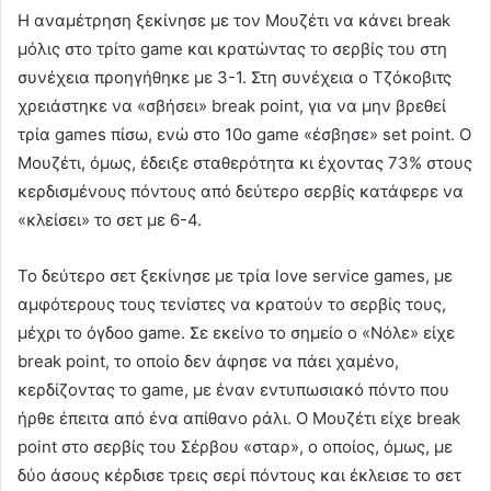
Η αναμέτρηση ξεκίνησε με τον Μουζέτι να κάνει break
μόλις στο τρίτο game και κρατώντας το σερβίς του στη
συνέχεια προηγήθηκε με 3-1. Στη συνέχεια ο Τζόκοβιτς
χρειάστηκε να «σβήσει» break point, για να μην βρεθεί
τρία games πίσω, ενώ στο 10ο game «έσβησε» set point. Ο
Μουζέτι, όμως, έδειξε σταθερότητα κι έχοντας 73% στους
κερδισμένους πόντους από δεύτερο σερβίς κατάφερε να
«κλείσει» το σετ με 6-4.
Το δεύτερο σετ ξεκίνησε με τρία love service games, με
αμφότερους τους τενίστες να κρατούν το σερβίς τους,
μέχρι το όγδοο game. Σε εκείνο το σημείο ο «Νόλε» είχε
break point, το οποίο δεν άφησε να πάει χαμένο,
κερδίζοντας το game, με έναν εντυπωσιακό πόντο που
ήρθε έπειτα από ένα απίθανο ράλι. O Μουζέτι είχε break
point στο σερβίς του Σέρβου «σταρ», ο οποίος, όμως, με
δύο άσους κέρδισε τρεις σερί πόντους και έκλεισε το σετ