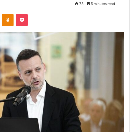
73
5 minutes read
VKontakte
Odnoklassniki
Pocket