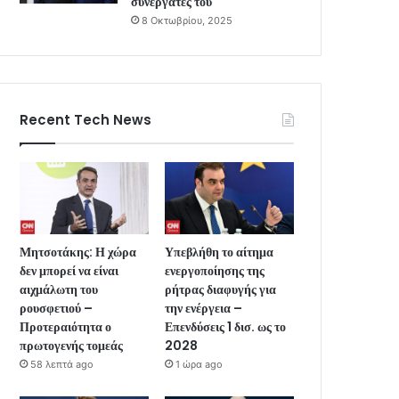
συνεργάτες του
8 Οκτωβρίου, 2025
Recent Tech News
Μητσοτάκης: Η χώρα
Υπεβλήθη το αίτημα
δεν μπορεί να είναι
ενεργοποίησης της
αιχμάλωτη του
ρήτρας διαφυγής για
ρουσφετιού –
την ενέργεια –
Προτεραιότητα ο
Επενδύσεις 1 δισ. ως το
πρωτογενής τομεάς
2028
58 λεπτά ago
1 ώρα ago