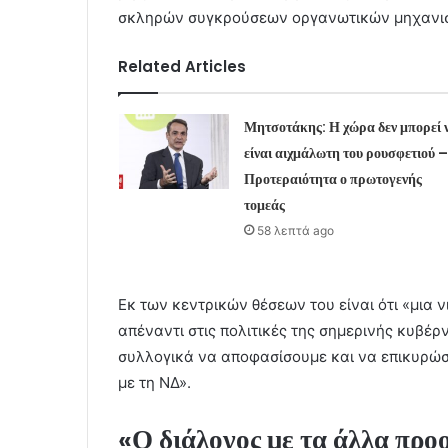
σκληρών συγκρούσεων οργανωτικών μηχανι
Related Articles
Μητσοτάκης: Η χώρα δεν μπορεί 
είναι αιχμάλωτη του ρουσφετιού –
Προτεραιότητα ο πρωτογενής
τομεάς
58 λεπτά ago
Εκ των κεντρικών θέσεων του είναι ότι «μια 
απέναντι στις πολιτικές της σημερινής κυβέρν
συλλογικά να αποφασίσουμε και να επικυρώσ
με τη ΝΔ».
«Ο διάλογος με τα άλλα προ