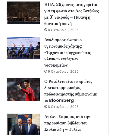
ΗΠΑ: 29χρονος κατηγορείται
για τη φωτιά στο Λος Άντζελες
με 31 νεκρούς – Πιθανή η
θανατική ποινή
8 Οκτωβρίου, 2025
Αναδιαμορφώνεται ο
υγειονομικός χάρτης:
«Έρχονται» συγχωνεύσεις
κλινικών εντός των
νοσοκομείων
9 Οκτωβρίου, 2025
Ο Ρονάλντο είναι ο πρώτος
δισεκατομμυριούχος
ποδοσφαιριστής σύμφωνα με
το Bloomberg
8 Οκτωβρίου, 2025
Απών ο Σαμαράς από την
παρουσίαση βιβλίου του
Στυλιανίδη – Τι λένε