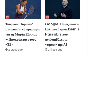
Τουρνουά Τορόντο:
Google: Ποιος είναι ο
Εντυπωσιακή πρεμιέρα
Ελληνοκύπριος Demis
για τη Μαρία Σάκκαρη
Hassabis που
– Προκρίνεται στους
αναλαμβάνει το
«32»
«τιμόνι» της ΑΙ
2 ώρες ago
2 ώρες ago