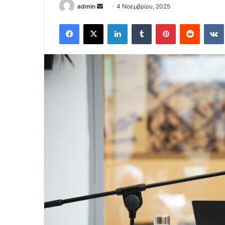
Send
admin
4 Νοεμβρίου, 2025
an
Facebook
X
LinkedIn
Tumblr
Pinterest
Reddit
email