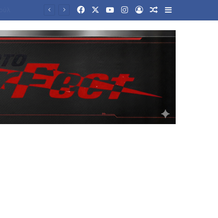
Facebook
X
YouTube
Instagram
Log In
Random Article
Sidebar
Μητσοτάκης: Η χώρα δεν μπορεί να είναι αιχμάλωτη του ρουσφετιού – Προτεραιότητα ο πρωτογενής τομεάς