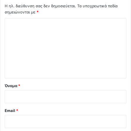
Η ηλ. διεύθυνση σας δεν δημοσιεύεται.
Τα υποχρεωτικά πεδία
σημειώνονται με
*
Σ
χ
ό
λ
ι
ο
*
Όνομα
*
Email
*