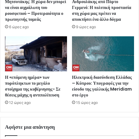
Μητσοτάκης: Η χώρα δεν μπορεί
Ανδρουλάκης από Πόρτο
να είναι αιχμάλωτη του
Γερμενό: Η πολιτική προστασία
ρουσφετιού – Προτεραιότητα ο
στη χώρα μας πρέπει να
πρωτογενής τομεάς
αποκτήσει ένα άλλο δόγμα
6 ώρες ago
9 ώρες ago
Η «επόμενη ημέρα» των
Ηλεκτρική διασύνδεση Ελλάδας
πυρόπληκτων το μεγάλο
– Κύπρου: Υπογραφές για την
στοίχημα της κυβέρνησης- Σε
είσοδο της γαλλικής Meridiam
θέσεις μάχης η αντιπολίτευση
στο έργο
12 ώρες ago
15 ώρες ago
Αφήστε μια απάντηση