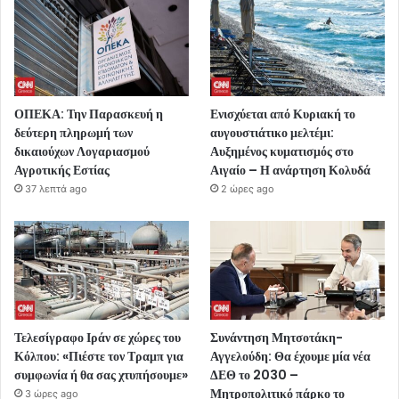
ΟΠΕΚΑ: Την Παρασκευή η
Ενισχύεται από Κυριακή το
δεύτερη πληρωμή των
αυγουστιάτικο μελτέμι:
δικαιούχων Λογαριασμού
Αυξημένος κυματισμός στο
Αγροτικής Εστίας
Αιγαίο – Η ανάρτηση Κολυδά
37 λεπτά ago
2 ώρες ago
Τελεσίγραφο Ιράν σε χώρες του
Συνάντηση Μητσοτάκη-
Κόλπου: «Πιέστε τον Τραμπ για
Αγγελούδη: Θα έχουμε μία νέα
συμφωνία ή θα σας χτυπήσουμε»
ΔΕΘ το 2030 –
Μητροπολιτικό πάρκο το
3 ώρες ago