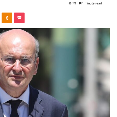
79
1 minute read
VKontakte
Odnoklassniki
Pocket