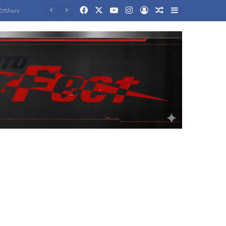
Facebook
X
YouTube
Instagram
Log In
Random Article
Sidebar
εούλ