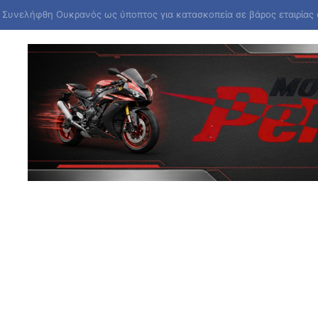
 Κορέα εξαπέλυσε βλήμα προς τη θάλασσα της Ιαπωνίας, αναφέρει η Σ