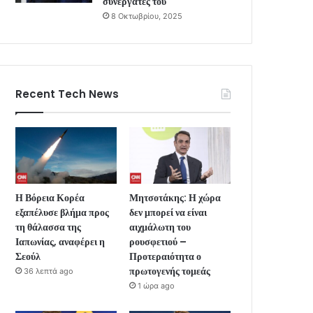
συνεργάτες του
8 Οκτωβρίου, 2025
Recent Tech News
Η Βόρεια Κορέα
Μητσοτάκης: Η χώρα
εξαπέλυσε βλήμα προς
δεν μπορεί να είναι
τη θάλασσα της
αιχμάλωτη του
Ιαπωνίας, αναφέρει η
ρουσφετιού –
Σεούλ
Προτεραιότητα ο
πρωτογενής τομεάς
36 λεπτά ago
1 ώρα ago