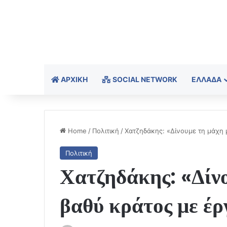
ΑΡΧΙΚΉ
SOCIAL NETWORK
ΕΛΛΆΔΑ
Home
/
Πολιτική
/
Χατζηδάκης: «Δίνουμε τη μάχη μ
Πολιτική
Χατζηδάκης: «Δίνο
βαθύ κράτος με έργ