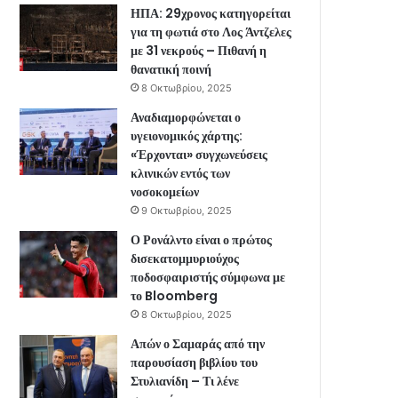
ΗΠΑ: 29χρονος κατηγορείται
για τη φωτιά στο Λος Άντζελες
με 31 νεκρούς – Πιθανή η
θανατική ποινή
8 Οκτωβρίου, 2025
Αναδιαμορφώνεται ο
υγειονομικός χάρτης:
«Έρχονται» συγχωνεύσεις
κλινικών εντός των
νοσοκομείων
9 Οκτωβρίου, 2025
Ο Ρονάλντο είναι ο πρώτος
δισεκατομμυριούχος
ποδοσφαιριστής σύμφωνα με
το Bloomberg
8 Οκτωβρίου, 2025
Απών ο Σαμαράς από την
παρουσίαση βιβλίου του
Στυλιανίδη – Τι λένε