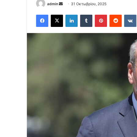
Send
admin
31 Οκτωβρίου, 2025
an
Facebook
X
LinkedIn
Tumblr
Pinterest
Reddit
email