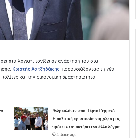
όχι στα λόγια», τονίζει σε ανάρτησή του στα
νησης,
Κωστής Χατζηδάκης
, παρουσιάζοντας τη νέα
 πολίτες και την οικονομική δραστηριότητα.
να
Ανδρουλάκης από Πόρτο Γερμενό:
Η πολιτική προστασία στη χώρα μας
πρέπει να αποκτήσει ένα άλλο δόγμα
4 ώρες ago