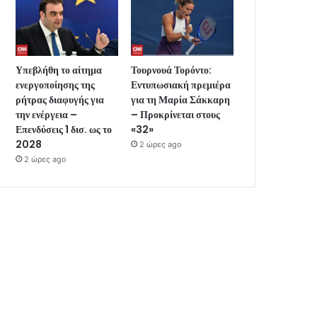
Υπεβλήθη το αίτημα
Τουρνουά Τορόντο:
ενεργοποίησης της
Εντυπωσιακή πρεμιέρα
ρήτρας διαφυγής για
για τη Μαρία Σάκκαρη
την ενέργεια –
– Προκρίνεται στους
Επενδύσεις 1 δισ. ως το
«32»
2028
2 ώρες ago
2 ώρες ago