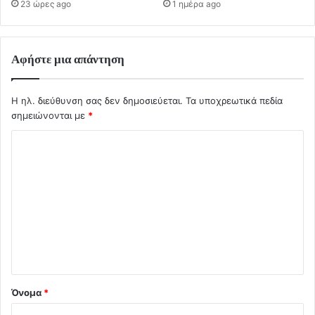
23 ώρες ago
1 ημέρα ago
Αφήστε μια απάντηση
Η ηλ. διεύθυνση σας δεν δημοσιεύεται.
Τα υποχρεωτικά πεδία
σημειώνονται με
*
Σ
χ
ό
λ
ι
ο
*
Όνομα
*