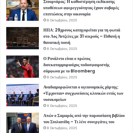
Στουρνάρας: Η καθυστέρηση εκδίκασης
υποθέσεων αφερεγγυότητας έχουν σοβαρές
επιπτώσεις στην οικονομία
8 Οκτωβρίου, 2025
ΗΠΑ: 29χρονος κατηγορείται για τη φωτιά
στο Λος Άντζελες με 31 νεκρούς – Πιθανή η
θανατική ποινή
8 Οκτωβρίου, 2025
Ο Ρονάλντο είναι ο πρώτος
δισεκατομμυριούχος ποδοσφαιριστής
σύμφωνα με το Bloomberg
8 Οκτωβρίου, 2025
Αναδιαμορφώνεται ο υγειονομικός χάρτης:
«Έρχονται» συγχωνεύσεις κλινικών εντός των
νοσοκομείων
9 Οκτωβρίου, 2025
Απών ο Σαμαράς από την παρουσίαση βιβλίου
του Στυλιανίδη – Τι λένε συνεργάτες του
8 Οκτωβρίου, 2025