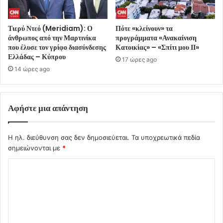
Τιερύ Ντεό (Meridiam): Ο
Πότε «κλείνουν» τα
άνθρωπος από την Μαρτινίκα
προγράμματα «Ανακαίνιση
που έλυσε τον γρίφο διασύνδεσης
Κατοικίας» – «Σπίτι μου ΙΙ»
Ελλάδας – Κύπρου
17 ώρες ago
14 ώρες ago
Αφήστε μια απάντηση
Η ηλ. διεύθυνση σας δεν δημοσιεύεται.
Τα υποχρεωτικά πεδία
σημειώνονται με
*
Σ
χ
ό
λ