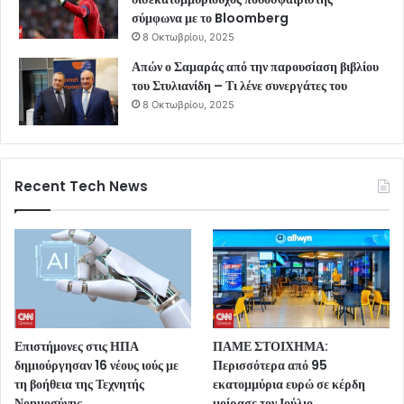
σύμφωνα με το Bloomberg
8 Οκτωβρίου, 2025
Απών ο Σαμαράς από την παρουσίαση βιβλίου
του Στυλιανίδη – Τι λένε συνεργάτες του
8 Οκτωβρίου, 2025
Recent Tech News
Επιστήμονες στις ΗΠΑ
ΠΑΜΕ ΣΤΟΙΧΗΜΑ:
δημιούργησαν 16 νέους ιούς με
Περισσότερα από 95
τη βοήθεια της Τεχνητής
εκατομμύρια ευρώ σε κέρδη
Νοημοσύνης
μοίρασε τον Ιούλιο