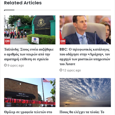
Related Articles
Ταϊλάνδη: Στους εννέα αυξήθηκε
BBC: Ο τηλεφωνικός κατάλογος
ο αριθμός των νεκρών από την
που οδήγησε στην «Αράχνη», τον
αιματηρή επίθεση σε σχολείο
αρχηγό των μυστικών υπηρεσιών
του Άσαντ
9 ώρες ago
12 ώρες ago
Θρίλερ σε γραφείο τελετών στο
Ποιος θα ελέγχει τα πλοία; Το