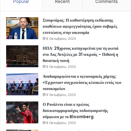
Popular
Recent
Comments
Στουρνάρας: Η καθυστέρηση εκδίκασης
υποθέσεων αφερεγγυότητας έχουν σοβαρές
επιπτώσεις στην οικονομία
8 Οκτωβρίου, 2025
ΗΠΑ: 29χρονος κατηγορείται για τη φωτιά
στο Λος Άντζελες με 31 νεκρούς – Πιθανή η
θανατική ποινή
8 Οκτωβρίου, 2025
Αναδιαμορφώνεται ο υγειονομικός χάρτης:
«Έρχονται» συγχωνεύσεις κλινικών εντός των
νοσοκομείων
9 Οκτωβρίου, 2025
Ο Ρονάλντο είναι ο πρώτος
δισεκατομμυριούχος ποδοσφαιριστής
σύμφωνα με το Bloomberg
8 Οκτωβρίου, 2025