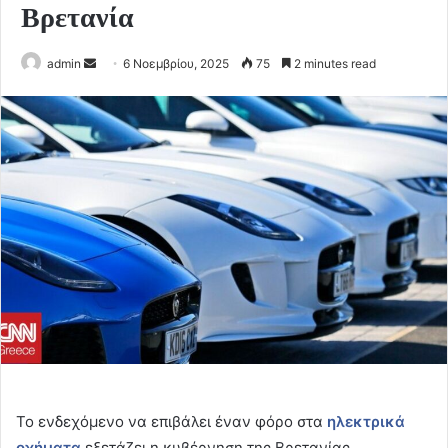
Βρετανία
Send
admin
6 Νοεμβρίου, 2025
75
2 minutes read
an
email
Το ενδεχόμενο να επιβάλει έναν φόρο στα
ηλεκτρικά
οχήματα
εξετάζει η κυβέρνηση της Βρετανίας,