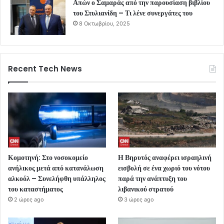
Απών ο Σαμαράς από την παρουσίαση βιβλίου
του Στυλιανίδη – Τι λένε συνεργάτες του
8 Οκτωβρίου, 2025
Recent Tech News
Κομοτηνή: Στο νοσοκομείο
Η Βηρυτός αναφέρει ισραηλινή
ανήλικος μετά από κατανάλωση
εισβολή σε ένα χωριό του νότου
αλκοόλ – Συνελήφθη υπάλληλος
παρά την ανάπτυξη του
του καταστήματος
λιβανικού στρατού
2 ώρες ago
3 ώρες ago