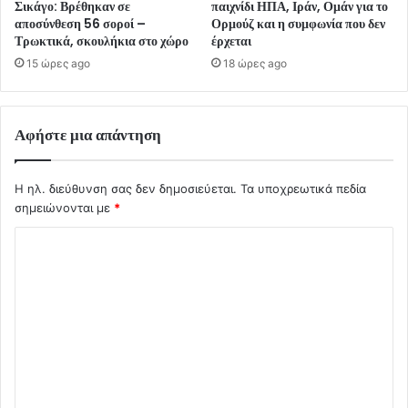
Σικάγο: Βρέθηκαν σε
παιχνίδι ΗΠΑ, Ιράν, Ομάν για το
αποσύνθεση 56 σοροί –
Ορμούζ και η συμφωνία που δεν
Τρωκτικά, σκουλήκια στο χώρο
έρχεται
15 ώρες ago
18 ώρες ago
Αφήστε μια απάντηση
Η ηλ. διεύθυνση σας δεν δημοσιεύεται.
Τα υποχρεωτικά πεδία
σημειώνονται με
*
Σ
χ
ό
λ
ι
ο
*