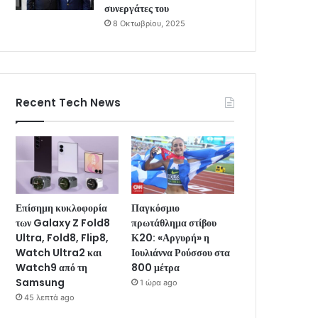
συνεργάτες του
8 Οκτωβρίου, 2025
Recent Tech News
Επίσημη κυκλοφορία
Παγκόσμιο
των Galaxy Z Fold8
πρωτάθλημα στίβου
Ultra, Fold8, Flip8,
Κ20: «Αργυρή» η
Watch Ultra2 και
Ιουλιάννα Ρούσσου στα
Watch9 από τη
800 μέτρα
Samsung
1 ώρα ago
45 λεπτά ago