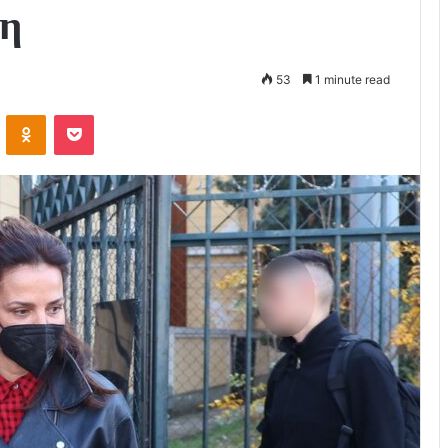
ση
53
1 minute read
VKontakte
Odnoklassniki
Pocket