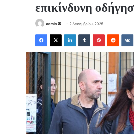
επικίνδυνη οδήγη
Send
admin
2 Δεκεμβρίου, 2025
an
Facebook
X
LinkedIn
Tumblr
Pinterest
Reddit
email