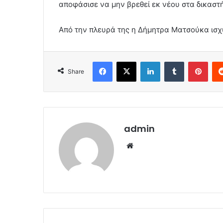
αποφάσισε να μην βρεθεί εκ νέου στα δικαστή
Από την πλευρά της η Δήμητρα Ματσούκα ισχυ
Facebook
X
LinkedIn
Tumblr
Pint
Share
admin
Website