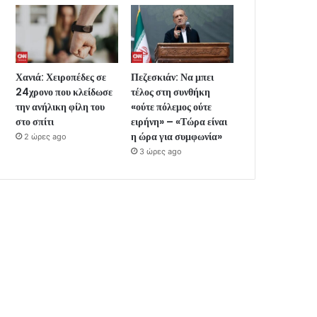
Χανιά: Χειροπέδες σε
Πεζεσκιάν: Να μπει
24χρονο που κλείδωσε
τέλος στη συνθήκη
την ανήλικη φίλη του
«ούτε πόλεμος ούτε
στο σπίτι
ειρήνη» – «Τώρα είναι
η ώρα για συμφωνία»
2 ώρες ago
3 ώρες ago