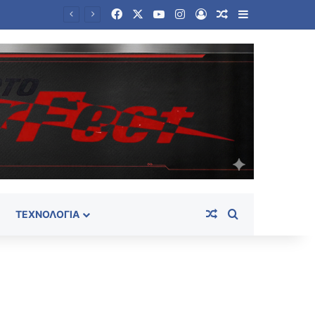
Facebook
X
YouTube
Instagram
Log In
Random Article
Sidebar
Επίσημη κυκλοφορία των Galaxy Z Fold8 Ultra, Fold8, Flip8, Watch Ultra2 και Watch9 από τη Samsung
Random Article
Search for
ΤΕΧΝΟΛΟΓΊΑ