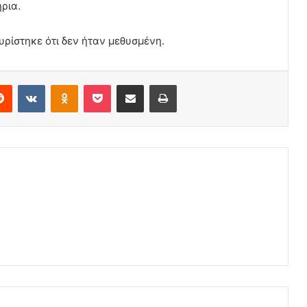
ρια.
ρίστηκε ότι δεν ήταν μεθυσμένη.
erest
Reddit
VKontakte
Odnoklassniki
Pocket
Share via Email
Print