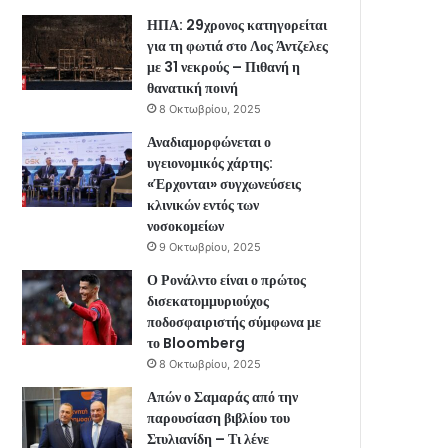
ΗΠΑ: 29χρονος κατηγορείται
για τη φωτιά στο Λος Άντζελες
με 31 νεκρούς – Πιθανή η
θανατική ποινή
8 Οκτωβρίου, 2025
Αναδιαμορφώνεται ο
υγειονομικός χάρτης:
«Έρχονται» συγχωνεύσεις
κλινικών εντός των
νοσοκομείων
9 Οκτωβρίου, 2025
Ο Ρονάλντο είναι ο πρώτος
δισεκατομμυριούχος
ποδοσφαιριστής σύμφωνα με
το Bloomberg
8 Οκτωβρίου, 2025
Απών ο Σαμαράς από την
παρουσίαση βιβλίου του
Στυλιανίδη – Τι λένε