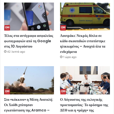
Τέλος στα αντίγραφα ασφαλείας
Λουτράκι: Νεκρός δίπλα σε
φωτογραφιών από τη Google
κάδο σκουπιδιών εντοπίστηκε
στις 10 Αυγούστου
ηλικιωμένος – Ανοιχτά όλα τα
ενδεχόμενα
42 λεπτά ago
1 ώρα ago
Στο «κόκκινο» η Μέση Ανατολή:
Ο Αύγουστος της εκλογικής
Οι Χούθι χτύπησαν
προετοιμασίας: Το ορόσημο της
εγκατάσταση της Aramco –
ΔΕΘ και η «μάχη» της