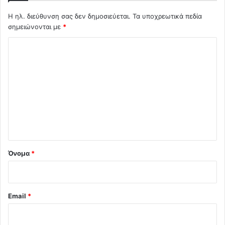
Η ηλ. διεύθυνση σας δεν δημοσιεύεται.
Τα υποχρεωτικά πεδία
σημειώνονται με
*
Σ
χ
ό
λ
ι
ο
*
Όνομα
*
Email
*