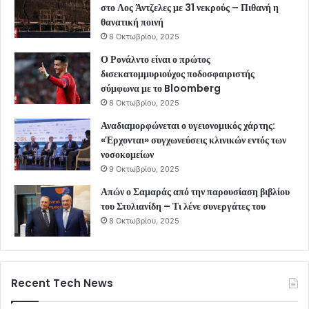
στο Λος Άντζελες με 31 νεκρούς – Πιθανή η
θανατική ποινή
8 Οκτωβρίου, 2025
Ο Ρονάλντο είναι ο πρώτος
δισεκατομμυριούχος ποδοσφαιριστής
σύμφωνα με το Bloomberg
8 Οκτωβρίου, 2025
Αναδιαμορφώνεται ο υγειονομικός χάρτης:
«Έρχονται» συγχωνεύσεις κλινικών εντός των
νοσοκομείων
9 Οκτωβρίου, 2025
Απών ο Σαμαράς από την παρουσίαση βιβλίου
του Στυλιανίδη – Τι λένε συνεργάτες του
8 Οκτωβρίου, 2025
Recent Tech News