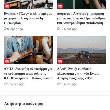
Ενοίκια: «Τέλος» οι πληρωμές με
Διορισμοί: Αντίστροφη μέτρηση
μετρητά – Τι ισχύει από 1η
για τις αιτήσεις σε Πρωτοβάθμια
Οκτωβρίου
και Δευτεροβάθμια εκπαίδευση
9 ώρες ago
12 ώρες ago
ΔΥΠΑ: Ανοιχτή η πλατφόρμα για
ΑΑΔΕ: Άνοιξε εκ νέου η
το πρόγραμμα απασχόλησης
πλατφόρμα για τη νέα Ενιαία
8.000 ανέργων – Ποιους αφορά
Αίτηση Ενίσχυσης 2026
15 ώρες ago
18 ώρες ago
Αφήστε μια απάντηση