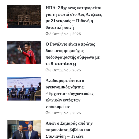
ΗΠΑ: 29χρονος κατηγορείται
για τη φωτιά στο Λος Άντζελες
με 31 νεκρούς – Πιθανή η
θανατική ποινή
8 Οκτωβρίου, 2025
Ο Ρονάλντο είναι ο πρώτος
δισεκατομμυριούχος
ποδοσφαιριστής σύμφωνα με
το Bloomberg
8 Οκτωβρίου, 2025
Αναδιαμορφώνεται ο
υγειονομικός χάρτης:
«Έρχονται» συγχωνεύσεις
κλινικών εντός των
νοσοκομείων
9 Οκτωβρίου, 2025
Απών ο Σαμαράς από την
παρουσίαση βιβλίου του
Στυλιανίδη – Τι λένε