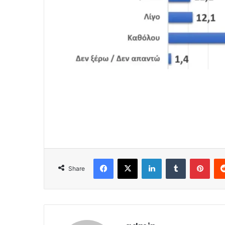
Facebook
X
LinkedIn
Tumblr
Pint
Share