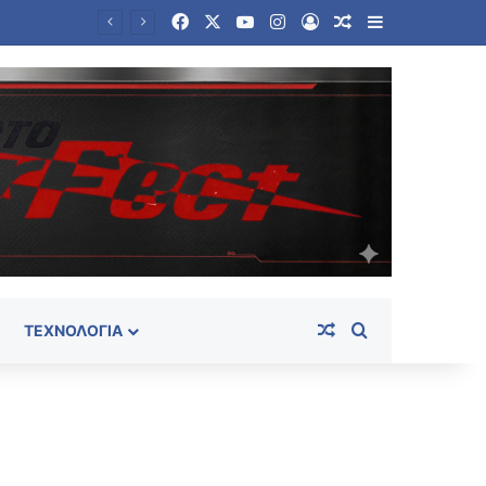
Facebook
X
YouTube
Instagram
Log In
Random Article
Sidebar
Νέα πυρά της αντιπολίτευσης στην κυβέρνηση για τον αιφνιδιασμό της Μέκκας: «Αναβαθμίζεται η Τουρκία»
Random Article
Search for
ΤΕΧΝΟΛΟΓΊΑ