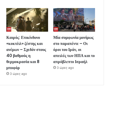
Καιρός: Επικίνδυνο
Μία συμφωνία μονίμως
«κοκτέιλ» ζέστης και
στο παραπέντε – Οι
ανέμων – Σχεδόν στους
όροι του Ιράν, οι
40 βαθμούς η
απειλές των ΗΠΑ και το
θερμοκρασία και 8
απρόβλεπτο Ισραήλ
μποφόρ
3 ώρες ago
3 ώρες ago