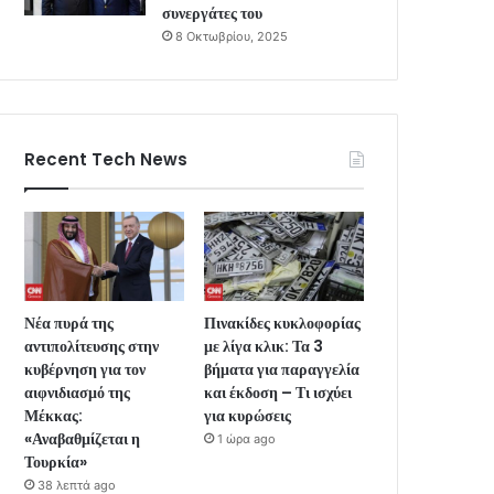
συνεργάτες του
8 Οκτωβρίου, 2025
Recent Tech News
Νέα πυρά της
Πινακίδες κυκλοφορίας
αντιπολίτευσης στην
με λίγα κλικ: Τα 3
κυβέρνηση για τον
βήματα για παραγγελία
αιφνιδιασμό της
και έκδοση – Τι ισχύει
Μέκκας:
για κυρώσεις
«Αναβαθμίζεται η
1 ώρα ago
Τουρκία»
38 λεπτά ago