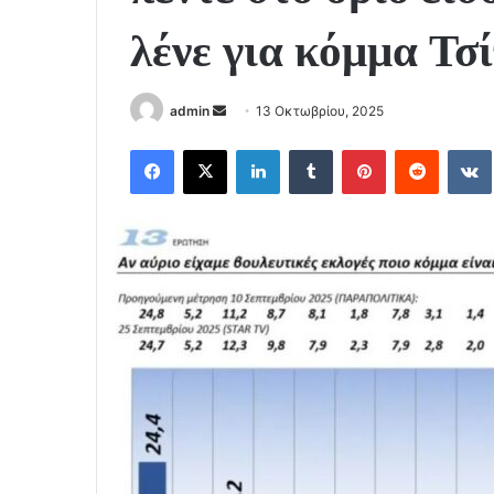
λένε για κόμμα Τσ
Send
admin
13 Οκτωβρίου, 2025
an
Facebook
X
LinkedIn
Tumblr
Pinterest
Reddit
email