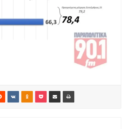
erest
Reddit
VKontakte
Odnoklassniki
Pocket
Share via Email
Print