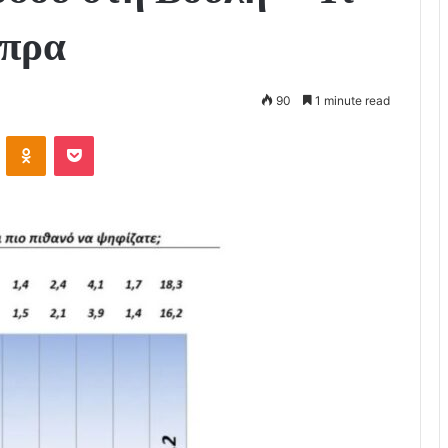
ίπρα
90
1 minute read
VKontakte
Odnoklassniki
Pocket