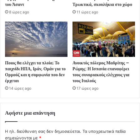
του Άσαντ
Τρωκτικά, σκουλήκια στο χώρο
8 ώρες ago
11 ώρες ago
Ποιος θα ελέγχει τα πλοία; Το
Ανοικτός πόλεμος Μαδρίτης –
παιχνίδι ΗΠΑ, Ιράν, Ομάν για το
Ρώμης: Η Ισπανία επαναφέρει
Ορμούζ και η συμφωνία που δεν
τους συνοριακούς ελέγχους για
έρχεται
τους Ιταλούς
14 ώρες ago
17 ώρες ago
Αφήστε μια απάντηση
Η ηλ. διεύθυνση σας δεν δημοσιεύεται.
Τα υποχρεωτικά πεδία
σημειώνονται με
*