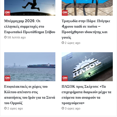
Μπέρμιγχαμ 2026: Οι
Τραγωδία στην Πάρο: Πνίγηκε
ελληνικές συμμετοχές στο
4χρονο παιδί σε πισίνα –
Ευρωπαϊκό Πρωτάθλημα Στίβου
Προσήχθησαν ιδιοκτήτης και
γονείς
58 λεπτά ago
2 ώρες ago
Επιφυλακτικές οι χώρες του
ΠΑΣΟΚ προς Σκέρτσο: «Τα
Κόλπου απέναντι στις
επιχειρήματα διαρκούν μέχρι τα
απαιτήσεις του Ιράν για τα Στενά
επόμενα που αναιρούν τα
του Ορμούζ
προηγούμενα»
2 ώρες ago
3 ώρες ago