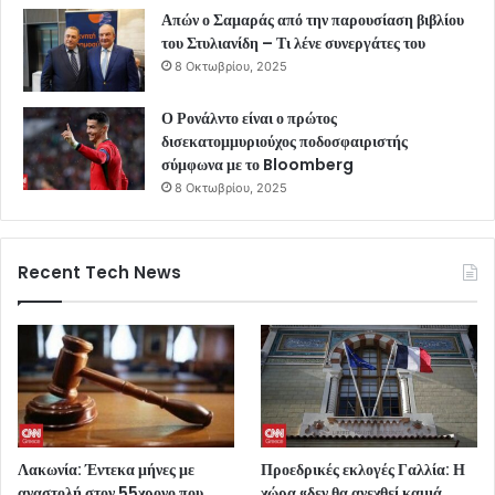
Απών ο Σαμαράς από την παρουσίαση βιβλίου
του Στυλιανίδη – Τι λένε συνεργάτες του
8 Οκτωβρίου, 2025
Ο Ρονάλντο είναι ο πρώτος
δισεκατομμυριούχος ποδοσφαιριστής
σύμφωνα με το Bloomberg
8 Οκτωβρίου, 2025
Recent Tech News
Λακωνία: Έντεκα μήνες με
Προεδρικές εκλογές Γαλλία: Η
αναστολή στον 55χρονο που
χώρα «δεν θα ανεχθεί καμιά