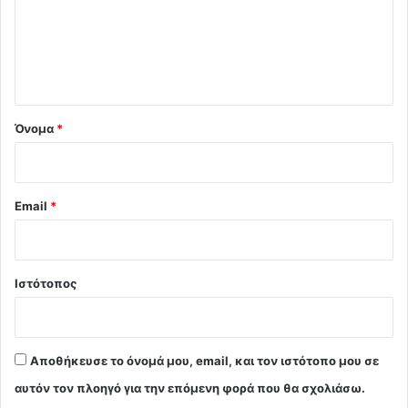
λ
ι
ο
*
Όνομα
*
Email
*
Ιστότοπος
Αποθήκευσε το όνομά μου, email, και τον ιστότοπο μου σε
αυτόν τον πλοηγό για την επόμενη φορά που θα σχολιάσω.