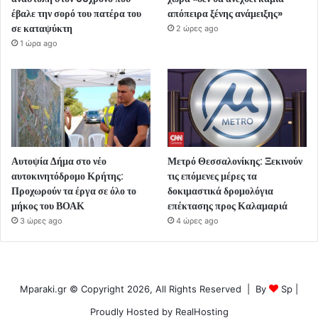
έβαλε την σορό του πατέρα του
απόπειρα ξένης ανάμειξης»
σε καταψύκτη
2 ώρες ago
1 ώρα ago
Αυτοψία Δήμα στο νέο
Μετρό Θεσσαλονίκης: Ξεκινούν
αυτοκινητόδρομο Κρήτης:
τις επόμενες μέρες τα
Προχωρούν τα έργα σε όλο το
δοκιμαστικά δρομολόγια
μήκος του ΒΟΑΚ
επέκτασης προς Καλαμαριά
3 ώρες ago
4 ώρες ago
Mparaki.gr © Copyright 2026, All Rights Reserved | By
Sp
|
Proudly Hosted by
RealHosting