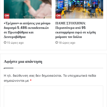
«Τρέχουν» οι αιτήσεις για μόνιμο
ΠΑΜΕ ΣΤΟΙΧΗΜΑ:
διορισμό 5.486 εκπαιδευτικών
Περισσότερα από 95
σε Πρωτοβάθμια και
εκατομμύρια ευρώ σε κέρδη
Δευτεροβάθμια
μοίρασε τον Ιούλιο
15 ώρες ago
18 ώρες ago
Αφήστε μια απάντηση
Η ηλ. διεύθυνση σας δεν δημοσιεύεται.
Τα υποχρεωτικά πεδία
σημειώνονται με
*
Σ
χ
ό