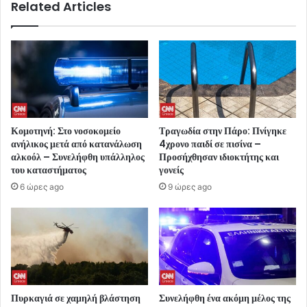
Related Articles
Κομοτηνή: Στο νοσοκομείο
Τραγωδία στην Πάρο: Πνίγηκε
ανήλικος μετά από κατανάλωση
4χρονο παιδί σε πισίνα –
αλκοόλ – Συνελήφθη υπάλληλος
Προσήχθησαν ιδιοκτήτης και
του καταστήματος
γονείς
6 ώρες ago
9 ώρες ago
Πυρκαγιά σε χαμηλή βλάστηση
Συνελήφθη ένα ακόμη μέλος της