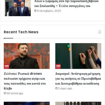
Απών ο Σαμαράς από την παρουσίαση βιβλίου
του Στυλιανίδη – Τι λένε συνεργάτες του
8 Οκτωβρίου, 2025
Recent Tech News
Ζελένσκι: Ρωσικά drones
Διορισμοί: Αντίστροφη μέτρηση
σκότωσαν τρίχρονο αγόρι και
για τις αιτήσεις σε Πρωτοβάθμια
τους παππούδες του κοντά στο
και Δευτεροβάθμια εκπαίδευση
Κίεβο
2 ώρες ago
59 λεπτά ago