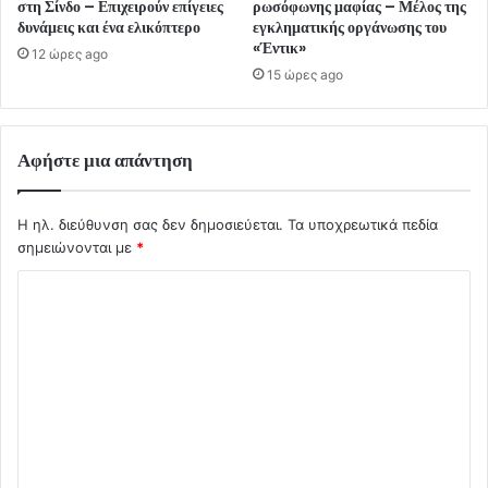
στη Σίνδο – Επιχειρούν επίγειες
ρωσόφωνης μαφίας – Μέλος της
δυνάμεις και ένα ελικόπτερο
εγκληματικής οργάνωσης του
«Έντικ»
12 ώρες ago
15 ώρες ago
Αφήστε μια απάντηση
Η ηλ. διεύθυνση σας δεν δημοσιεύεται.
Τα υποχρεωτικά πεδία
σημειώνονται με
*
Σ
χ
ό
λ
ι
ο
*