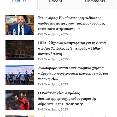
Popular
Recent
Comments
Στουρνάρας: Η καθυστέρηση εκδίκασης
υποθέσεων αφερεγγυότητας έχουν σοβαρές
επιπτώσεις στην οικονομία
8 Οκτωβρίου, 2025
ΗΠΑ: 29χρονος κατηγορείται για τη φωτιά
στο Λος Άντζελες με 31 νεκρούς – Πιθανή η
θανατική ποινή
8 Οκτωβρίου, 2025
Αναδιαμορφώνεται ο υγειονομικός χάρτης:
«Έρχονται» συγχωνεύσεις κλινικών εντός των
νοσοκομείων
9 Οκτωβρίου, 2025
Ο Ρονάλντο είναι ο πρώτος
δισεκατομμυριούχος ποδοσφαιριστής
σύμφωνα με το Bloomberg
8 Οκτωβρίου, 2025