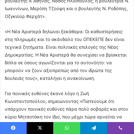
βουλευτής Α’ Αθήνας, Νάσος Ηλιόπουλος, η βουλεύτρια Ν.
Ιωαννίνων, Μερόπη Τζούφη και ο βουλευτής Ν. Ροδόπης,
Οζγκιούρ Φερχάτ».
«Η Νέα Αριστερά δηλώνει ξεκάθαρα: Οι καθυστερήσεις
στις πληρωμές και το σκάνδαλο του ΟΠΕΚΕΠΕ δεν είναι
τεχνικά ζητήματα. Είναι πολιτικές επιλογές της Νέας
Δημοκρατίας. Η Νέα Αριστερά θα συνεχίσει να βρίσκεται
δίπλα σε όσους αγωνίζονται για το αυτονόητο: να
μπορούν να ζουν αξιοπρεπώς από τον ιδρώτα της
δουλειάς τους», καταλήγει η ανακοίνωση.
Για ποινικές ευθύνες έκανε λόγο η Ζωή
Κωνσταντοπούλου, σημειώνοντας «Πιστεύουμε ότι
υπάρχουν ποινικές ευθύνες πάρα πολύ σοβαρές και στον
κύριο Μητσοτάκη τον ίδιο, που μέχρι τώρα αρνείται να
έρθει στην εξεταστική επιτροπή».
Facebook
X
WhatsApp
Telegram
Viber