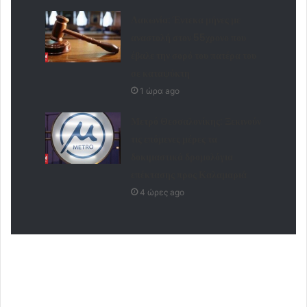
Λακωνία: Έντεκα μήνες με
αναστολή στον 55χρονο που
έβαλε την σορό του πατέρα του
σε καταψύκτη
1 ώρα ago
Μετρό Θεσσαλονίκης: Ξεκινούν
τις επόμενες μέρες τα
δοκιμαστικά δρομολόγια
επέκτασης προς Καλαμαριά
4 ώρες ago