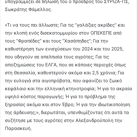
υπογραμμίζει σε δήλωσή του ο πρόεδρος του ΣΥΡΙΖΑ-ΠΣ,
Σωκράτης Φάμελλος.
«Τι να τους πει άλλωστε; Για τις ”γαλάζιες ακρίδες” και
την κλοπή ενός δισεκατομμυρίου στον ΟΠΕΚΕΠΕ από
τους ”Φραπέδες” και τους ”Χασάπηδες”; Για την
καθυστέρηση των ενισχύσεων του 2024 και του 2025,
που οδηγούν σε απελπισία τους αγρότες; Για τις
αποζημιώσεις του ΕΛΓΑ, που σε κάποιες περιοχές όπως
στη Θεσσαλία, καθυστερούν ακόμα και 2,5 χρόνια; Για
την ευλογιά στα αιγοπρόβατα, που αφανίζει το ζωικό
κεφάλαιο και την ελληνική κτηνοτροφία; Ή για το ακραία
υψηλό κόστος παραγωγής; Ή για το πρόβλημα της
ξηρασίας ακόμα και στον Έβρο; Ή για την ιδιωτικοποίηση
της άρδευσης;», διερωτάται, υπενθυμίζοντας ότι αυτά τα
συζήτησε με τους αγρότες στην Αλεξανδρούπολη την
Παρασκευή.