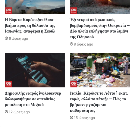
Η Βόρεια Κορέα εξαπέλυσε
Έξι νεκροί από ρωσικούς
βλήμα προς τη θάλασσα της
βομβαρδισμούς στην Ουκρανία –
Ιαπωνίας, αναφέρει η Σεούλ
Δύο πλοία επλήγησαν στο λιμάνι
της Οδησσού
6 ώρες ago
9 ώρες ago
Δημοφιλής νεαρός ίνφλουενσερ
Ιταλία: Κέρδισε το Λόττο 1 εκατ.
δολοφονήθηκε σε απευθείας
ευρώ, αλλά το πέταξε – Πώς το
μετάδοση στο Μεξικό
βρήκαν εργαζόμενοι
καθαριότητας
12 ώρες ago
15 ώρες ago