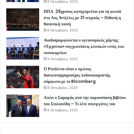
8 Οκτωβρίου, 2025
ΗΠΑ: 29χρονος κατηγορείται για τη φωτιά
στο Λος Άντζελες με 31 νεκρούς – Πιθανή η
θανατική ποινή
8 Οκτωβρίου, 2025
Αναδιαμορφώνεται ο υγειονομικός χάρτης:
«Έρχονται» συγχωνεύσεις κλινικών εντός των
νοσοκομείων
9 Οκτωβρίου, 2025
Ο Ρονάλντο είναι ο πρώτος
δισεκατομμυριούχος ποδοσφαιριστής
σύμφωνα με το Bloomberg
8 Οκτωβρίου, 2025
Απών ο Σαμαράς από την παρουσίαση βιβλίου
του Στυλιανίδη – Τι λένε συνεργάτες του
8 Οκτωβρίου, 2025