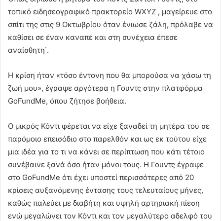
τοπικό ειδησεογραφικό πρακτορείο WXYZ , μαγείρευε στο
σπίτι της στις 9 Οκτωβρίου όταν ένιωσε ζάλη, πρόλαβε να
καθίσει σε έναν καναπέ και στη συνέχεια έπεσε
αναίσθητη΄.
Η κρίση ήταν «τόσο έντονη που θα μπορούσα να χάσω τη
ζωή μου», έγραψε αργότερα η Γουντς στην πλατφόρμα
GoFundMe, όπου ζήτησε βοήθεια.
Ο μικρός Κόντι φέρεται να είχε ξαναδεί τη μητέρα του σε
παρόμοιο επεισόδιο στο παρελθόν και ως εκ τούτου είχε
μια ιδέα για το τι να κάνει σε περίπτωση που κάτι τέτοιο
συνέβαινε ξανά όσο ήταν μόνοι τους. Η Γουντς έγραψε
στο GoFundMe ότι έχει υποστεί περισσότερες από 20
κρίσεις αυξανόμενης έντασης τους τελευταίους μήνες,
καθώς παλεύει με διαβήτη και υψηλή αρτηριακή πίεση
ενώ μεγαλώνει τον Κόντι και τον μεγαλύτερο αδελφό του