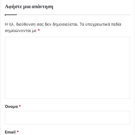
Αφήστε μια απάντηση
Η ηλ. διεύθυνση σας δεν δημοσιεύεται.
Τα υποχρεωτικά πεδία
σημειώνονται με
*
Σ
χ
ό
λ
ι
ο
*
Όνομα
*
Email
*