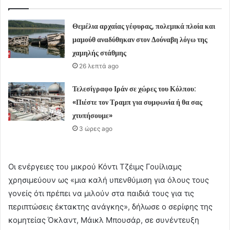
Θεμέλια αρχαίας γέφυρας, πολεμικά πλοία και
μαμούθ αναδύθηκαν στον Δούναβη λόγω της
χαμηλής στάθμης
26 λεπτά ago
Τελεσίγραφο Ιράν σε χώρες του Κόλπου:
«Πιέστε τον Τραμπ για συμφωνία ή θα σας
χτυπήσουμε»
3 ώρες ago
Οι ενέργειες του μικρού Κόντι Τζέιμς Γουίλιαμς
χρησιμεύουν ως «μια καλή υπενθύμιση για όλους τους
γονείς ότι πρέπει να μιλούν στα παιδιά τους για τις
περιπτώσεις έκτακτης ανάγκης», δήλωσε ο σερίφης της
κομητείας Όκλαντ, Μάικλ Μπουσάρ, σε συνέντευξη