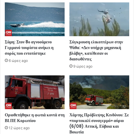
Σύμη: Στον 8ο αγνοούμενο
Σύγκρουση ελικοπτέρων στην
Γερμανό τουρίστα ανήκει η
Ψάθα: «Δεν υπήρχε μηχανική
σορός που εντοπίστηκε
βλάβη», κατέθεσαν οι
διασωθέντες
6 ώρες ago
9 ώρες ago
Οριοθετήθηκε η φωτιά κοντά στη
Χάρτης Πρόβλεψης Κινδύνου: Σε
ΒΙ.ΠΕ Κορωπίου
«πορτοκαλί συναγερμό» αύριο
(6/08) Αττική, Εύβοια και
12 ώρες ago
Βοιωτία