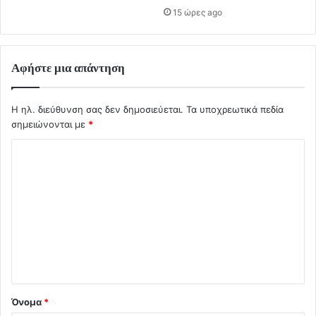
15 ώρες ago
Αφήστε μια απάντηση
Η ηλ. διεύθυνση σας δεν δημοσιεύεται.
Τα υποχρεωτικά πεδία
σημειώνονται με
*
Σ
χ
ό
λ
ι
ο
*
Όνομα
*