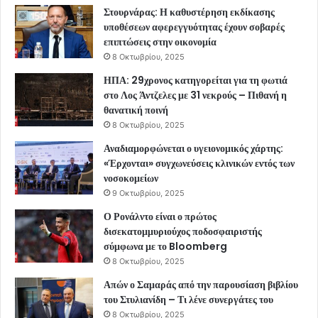
Στουρνάρας: Η καθυστέρηση εκδίκασης
υποθέσεων αφερεγγυότητας έχουν σοβαρές
επιπτώσεις στην οικονομία
8 Οκτωβρίου, 2025
ΗΠΑ: 29χρονος κατηγορείται για τη φωτιά
στο Λος Άντζελες με 31 νεκρούς – Πιθανή η
θανατική ποινή
8 Οκτωβρίου, 2025
Αναδιαμορφώνεται ο υγειονομικός χάρτης:
«Έρχονται» συγχωνεύσεις κλινικών εντός των
νοσοκομείων
9 Οκτωβρίου, 2025
Ο Ρονάλντο είναι ο πρώτος
δισεκατομμυριούχος ποδοσφαιριστής
σύμφωνα με το Bloomberg
8 Οκτωβρίου, 2025
Απών ο Σαμαράς από την παρουσίαση βιβλίου
του Στυλιανίδη – Τι λένε συνεργάτες του
8 Οκτωβρίου, 2025