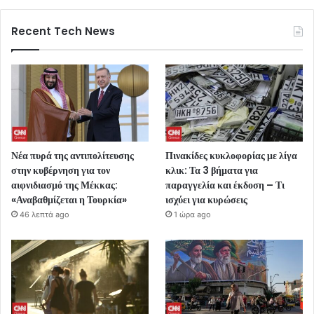
Recent Tech News
Νέα πυρά της αντιπολίτευσης
Πινακίδες κυκλοφορίας με λίγα
στην κυβέρνηση για τον
κλικ: Τα 3 βήματα για
αιφνιδιασμό της Μέκκας:
παραγγελία και έκδοση – Τι
«Αναβαθμίζεται η Τουρκία»
ισχύει για κυρώσεις
46 λεπτά ago
1 ώρα ago