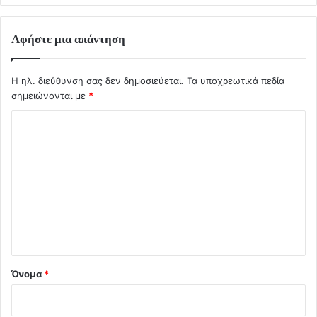
Αφήστε μια απάντηση
Η ηλ. διεύθυνση σας δεν δημοσιεύεται.
Τα υποχρεωτικά πεδία
σημειώνονται με
*
Σ
χ
ό
λ
ι
ο
*
Όνομα
*