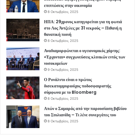
επιπτώσεις στην οικονομία
8 Οκτωβρίου, 2025
ΗΠΑ: 29χρονος κατηγορείται για τη φωτιά
στο Λος Άντζελες με 31 νεκρούς – Πιθανή η
θανατική ποινή
8 Οκτωβρίου, 2025
Αναδιαμορφώνεται ο υγειονομικός χάρτης:
«Έρχονται» συγχωνεύσεις κλινικών εντός των
νοσοκομείων
9 Οκτωβρίου, 2025
Ο Ρονάλντο είναι ο πρώτος
δισεκατομμυριούχος ποδοσφαιριστής
σύμφωνα με το Bloomberg
8 Οκτωβρίου, 2025
Απών ο Σαμαράς από την παρουσίαση βιβλίου
του Στυλιανίδη – Τι λένε συνεργάτες του
8 Οκτωβρίου, 2025