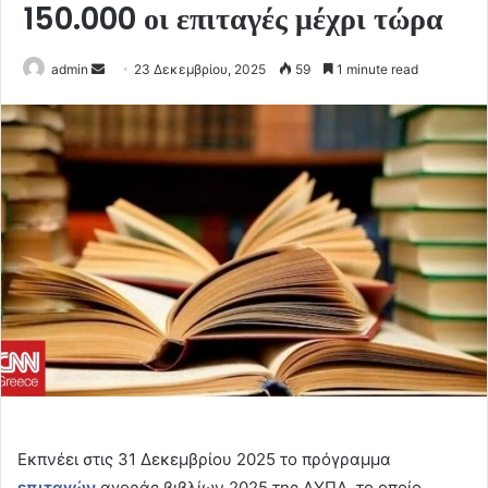
150.000 οι επιταγές μέχρι τώρα
Send
admin
23 Δεκεμβρίου, 2025
59
1 minute read
an
email
Εκπνέει στις 31 Δεκεμβρίου 2025 το πρόγραμμα
επιταγών
αγοράς βιβλίων 2025 της ΔΥΠΑ, το οποίο