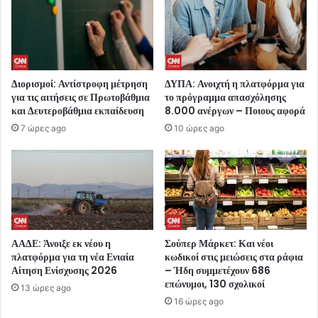
Διορισμοί: Αντίστροφη μέτρηση
ΔΥΠΑ: Ανοιχτή η πλατφόρμα για
για τις αιτήσεις σε Πρωτοβάθμια
το πρόγραμμα απασχόλησης
και Δευτεροβάθμια εκπαίδευση
8.000 ανέργων – Ποιους αφορά
7 ώρες ago
10 ώρες ago
ΑΑΔΕ: Άνοιξε εκ νέου η
Σούπερ Μάρκετ: Και νέοι
πλατφόρμα για τη νέα Ενιαία
κωδικοί στις μειώσεις στα ράφια
Αίτηση Ενίσχυσης 2026
– Ήδη συμμετέχουν 686
επώνυμοι, 130 σχολικοί
13 ώρες ago
16 ώρες ago