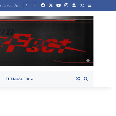
Facebook
X
YouTube
Instagram
Log In
Random Article
Sidebar
ΠΑΣΟΚ προς Σκέρτσο: «Τα επιχειρήματα διαρκούν μέχρι τα επόμενα που αναιρούν τα προηγούμενα»
Random Article
Search for
ΤΕΧΝΟΛΟΓΊΑ