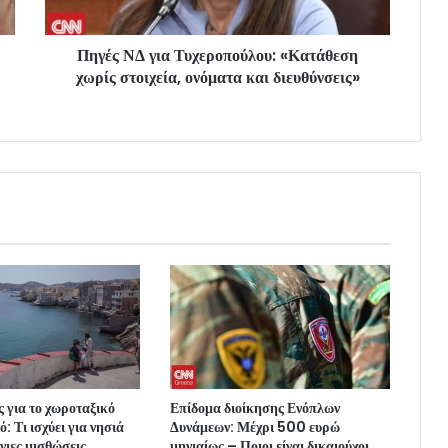
Πηγές ΝΔ για Τυχεροπούλου: «Κατάθεση
χωρίς στοιχεία, ονόματα και διευθύνσεις»
ς για το χωροταξικό
Επίδομα διοίκησης Ενόπλων
: Τι ισχύει για νησιά
Δυνάμεων: Μέχρι 500 ευρώ
νιες μισθώσεις
μηνιαίως – Ποιοι είναι δικαιούχοι