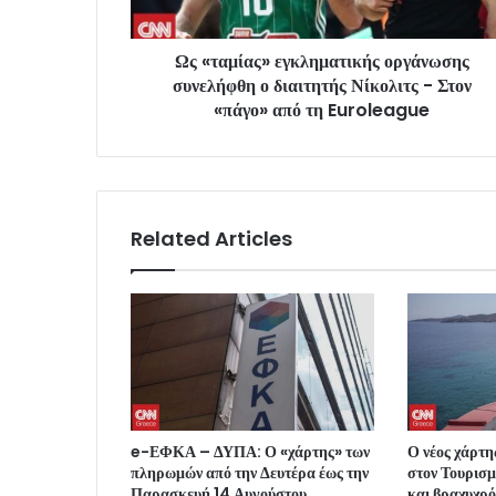
Ως «ταμίας» εγκληματικής οργάνωσης
συνελήφθη ο διαιτητής Νίκολιτς - Στον
«πάγο» από τη Euroleague
Related Articles
e-ΕΦΚΑ – ΔΥΠΑ: Ο «χάρτης» των
Ο νέος χάρτη
πληρωμών από την Δευτέρα έως την
στον Τουρισμό
Παρασκευή 14 Αυγούστου
και βραχυχρό