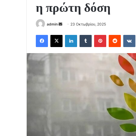
η πρώτη δόση
Send
admin
23 Οκτωβρίου, 2025
an
Facebook
X
LinkedIn
Tumblr
Pinterest
Reddit
email