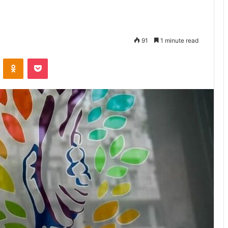
91
1 minute read
VKontakte
Odnoklassniki
Pocket