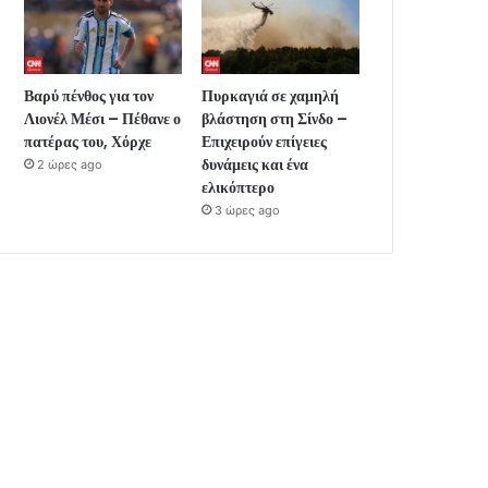
Βαρύ πένθος για τον
Πυρκαγιά σε χαμηλή
Λιονέλ Μέσι – Πέθανε ο
βλάστηση στη Σίνδο –
πατέρας του, Χόρχε
Επιχειρούν επίγειες
δυνάμεις και ένα
2 ώρες ago
ελικόπτερο
3 ώρες ago