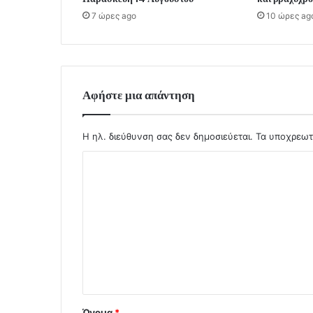
7 ώρες ago
10 ώρες ag
Αφήστε μια απάντηση
Η ηλ. διεύθυνση σας δεν δημοσιεύεται.
Τα υποχρεωτ
Σ
χ
ό
λ
ι
ο
*
Όνομα
*