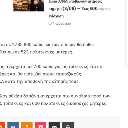
Ποια ΑΦΜ υποβάλουν αιτήσεις
σήμερα (8/08) – Έως 600 ευρώ η
ενίσχυση
4 ώρες ago
ι σε 1.785.800 ευρώ, εκ των οποίων θα δοθεί
00 ευρώ σε 523 πολύτεκνες μητέρες.
 ανέρχεται σε 700 ευρώ για τις τρίτεκνες και σε
έρες και θα πιστωθεί στους τραπεζικούς
 κατά την υποβολή της αίτησής τους.
πολογισθείσα δαπάνη ανέρχεται στο συνολικό ποσό των
0 τρίτεκνες και 600 πολύτεκνες δικαιούχες μητέρες.
erest
Reddit
VKontakte
Odnoklassniki
Pocket
Share via Email
Print