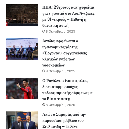
ΗΠΑ: 29χρονος κατηγορείται
για τη φωτιά στο Λος Άντζελες
με 31 νεκρούς – Πιθανή η
θανατική ποινή
8 Οκτωβρίου, 2025
Αναδιαμορφώνεται ο
υγειονομικός χάρτης:
«Έρχονται» συγχωνεύσεις
κλινικών εντός των
νοσοκομείων
9 Οκτωβρίου, 2025
Ο Ρονάλντο είναι ο πρώτος
δισεκατομμυριούχος
ποδοσφαιριστής σύμφωνα με
το Bloomberg
8 Οκτωβρίου, 2025
Απών ο Σαμαράς από την
παρουσίαση βιβλίου του
Στυλιανίδη – Τι λένε