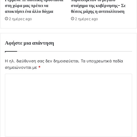
στη χώρα μας πρέπει να
στοίχημα της κυβέρνησης- Σε
αποκτήσει ένα άλλο δόγμα
θέσεις μάχης η αντιπολίτευση
2 ημέρες ago
2 ημέρες ago
Αφήστε μια απάντηση
Η ηλ. διεύθυνση σας δεν δημοσιεύεται.
Τα υποχρεωτικά πεδία
σημειώνονται με
*
Σ
χ
ό
λ
ι
ο
*