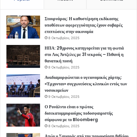
Στουρνάρας: Η καθυστέρηση εκδίκασης
υποθέσεων αφερεγγυότητας έχουν σοβαρές
επιπτώσεις στην οικονομία
8 Οκτωβρίου, 2025
ΗΠΑ: 29χρονος κατηγορείται για τη φωτιά
στο Λος Άντζελες με 31 νεκρούς – Πιθανή η
θανατική ποινή
8 Οκτωβρίου, 2025
Αναδιαμορφώνεται ο υγειονομικός χάρτης:
«Έρχονται» συγχωνεύσεις κλινικών εντός των
νοσοκομείων
9 Οκτωβρίου, 2025
Ο Ρονάλντο είναι ο πρώτος
δισεκατομμυριούχος ποδοσφαιριστής
σύμφωνα με το Bloomberg
8 Οκτωβρίου, 2025
Απών ο Σαμαράς από την παρουσίαση βιβλίου