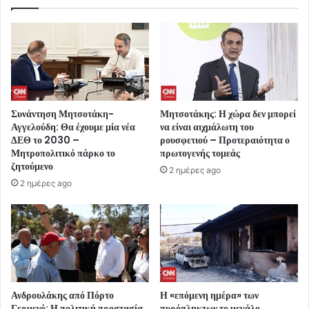
Συνάντηση Μητσοτάκη-
Μητσοτάκης: Η χώρα δεν μπορεί
Αγγελούδη: Θα έχουμε μία νέα
να είναι αιχμάλωτη του
ΔΕΘ το 2030 –
ρουσφετιού – Προτεραιότητα ο
Μητροπολιτικό πάρκο το
πρωτογενής τομεάς
ζητούμενο
2 ημέρες ago
2 ημέρες ago
Ανδρουλάκης από Πόρτο
Η «επόμενη ημέρα» των
Γερμενό: Η πολιτική προστασία
πυρόπληκτων το μεγάλο