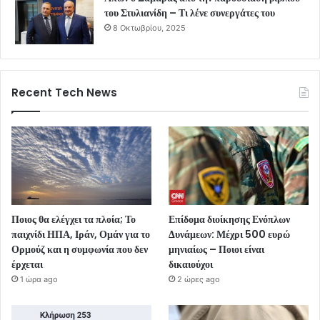
του Στυλιανίδη – Τι λένε συνεργάτες του
8 Οκτωβρίου, 2025
Recent Tech News
Ποιος θα ελέγχει τα πλοία; Το
Επίδομα διοίκησης Ενόπλων
παιχνίδι ΗΠΑ, Ιράν, Ομάν για το
Δυνάμεων: Μέχρι 500 ευρώ
Ορμούζ και η συμφωνία που δεν
μηνιαίως – Ποιοι είναι
έρχεται
δικαιούχοι
1 ώρα ago
2 ώρες ago