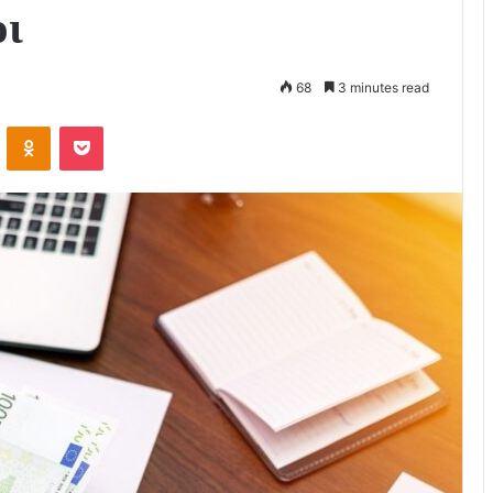
οι
68
3 minutes read
VKontakte
Odnoklassniki
Pocket