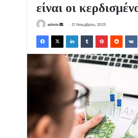
είναι οι κερδισμέν
Send
admin
21 Νοεμβρίου, 2025
an
Facebook
X
LinkedIn
Tumblr
Pinterest
Reddit
email