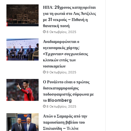
ΗΠΑ: 29χρονος κατηγορείται
για τη φωτιά στο Λος Άντζελες
με 31 νεκρούς – Πιθανή η
θανατική ποινή
8 Οκτωβρίου, 2025
Αναδιαμορφώνεται ο
υγειονομικός χάρτης:
«Έρχονται» συγχωνεύσεις
κλινικών εντός των
νοσοκομείων
9 Οκτωβρίου, 2025
Ο Ρονάλντο είναι ο πρώτος
δισεκατομμυριούχος
ποδοσφαιριστής σύμφωνα με
το Bloomberg
8 Οκτωβρίου, 2025
Απών ο Σαμαράς από την
παρουσίαση βιβλίου του
Στυλιανίδη – Τι λένε