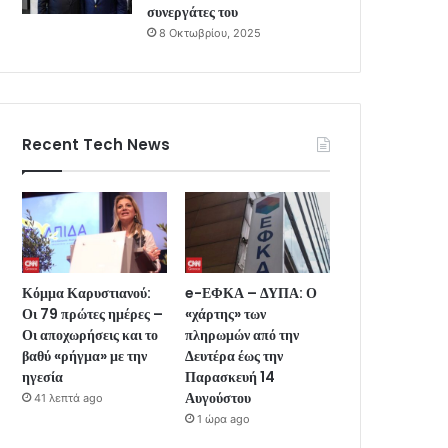
συνεργάτες του
8 Οκτωβρίου, 2025
Recent Tech News
Κόμμα Καρυστιανού:
e-ΕΦΚΑ – ΔΥΠΑ: Ο
Οι 79 πρώτες ημέρες –
«χάρτης» των
Οι αποχωρήσεις και το
πληρωμών από την
βαθύ «ρήγμα» με την
Δευτέρα έως την
ηγεσία
Παρασκευή 14
Αυγούστου
41 λεπτά ago
1 ώρα ago