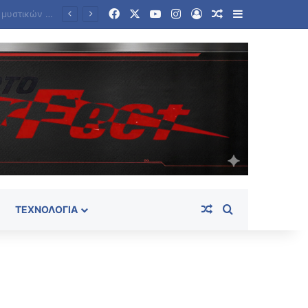
Facebook
X
YouTube
Instagram
Log In
Random Article
Sidebar
Κόμμα Καρυστιανού: Οι 79 πρώτες ημέρες – Οι αποχωρήσεις και το βαθύ «ρήγμα» με την ηγεσία
Random Article
Search for
ΤΕΧΝΟΛΟΓΊΑ