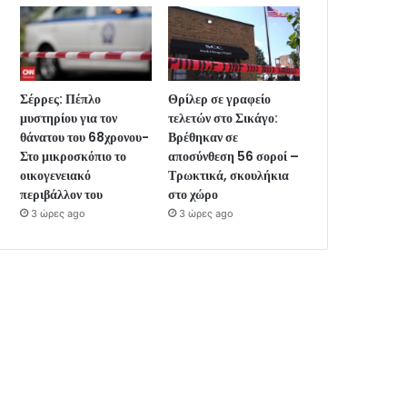
Σέρρες: Πέπλο
Θρίλερ σε γραφείο
μυστηρίου για τον
τελετών στο Σικάγο:
θάνατου του 68χρονου-
Βρέθηκαν σε
Στο μικροσκόπιο το
αποσύνθεση 56 σοροί –
οικογενειακό
Τρωκτικά, σκουλήκια
περιβάλλον του
στο χώρο
3 ώρες ago
3 ώρες ago