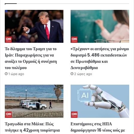
Το δίλημμα του Τραμπ για το
«Τρέχουν» οι αιτήσεις για μόνιμο
Ιράν: Παραχωρήσεις για να
διορισμό 5.486 εκπαιδευτικών
ανοίξει το Ορμούζ ή συνέχιση
σε Πρωτοβάθμια και
του πολέμου
Δευτεροβάθμια
1 ώρα ago
2 ώρες ago
Τραγωδία στα Μάλια: Πώς
Επιστήμονες στις ΗΠΑ
πνίγηκε η 42χρονη τουρίστρια
δημιούργησαν 16 νέους ιούς με