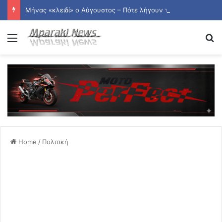
Μήνας «κλειδί» ο Αύγουστος – Πότε λήγουν τα προγράμματα «Ανακαίνιση Κατοικίας» και «Σπίτι μου ΙΙ»
Menu
Se
Home
/
Πολιτική