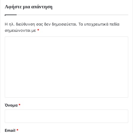
Αφήστε μια απάντηση
Η ηλ. διεύθυνση σας δεν δημοσιεύεται.
Τα υποχρεωτικά πεδία
σημειώνονται με
*
Σ
χ
ό
λ
ι
ο
*
Όνομα
*
Email
*