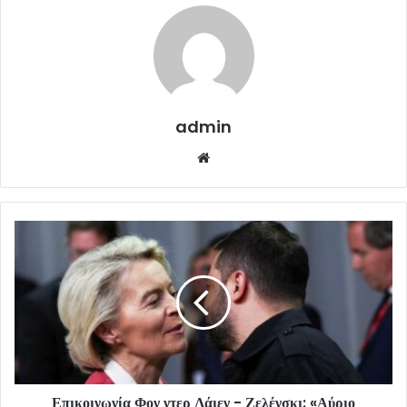
admin
Website
Επικοινωνία Φον ντερ Λάιεν - Ζελένσκι: «Αύριο