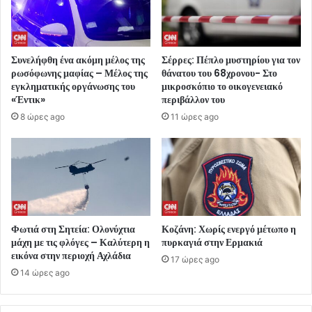
Συνελήφθη ένα ακόμη μέλος της
Σέρρες: Πέπλο μυστηρίου για τον
ρωσόφωνης μαφίας – Μέλος της
θάνατου του 68χρονου- Στο
εγκληματικής οργάνωσης του
μικροσκόπιο το οικογενειακό
«Έντικ»
περιβάλλον του
8 ώρες ago
11 ώρες ago
Φωτιά στη Σητεία: Ολονύχτια
Κοζάνη: Χωρίς ενεργό μέτωπο η
μάχη με τις φλόγες – Καλύτερη η
πυρκαγιά στην Ερμακιά
εικόνα στην περιοχή Αχλάδια
17 ώρες ago
14 ώρες ago