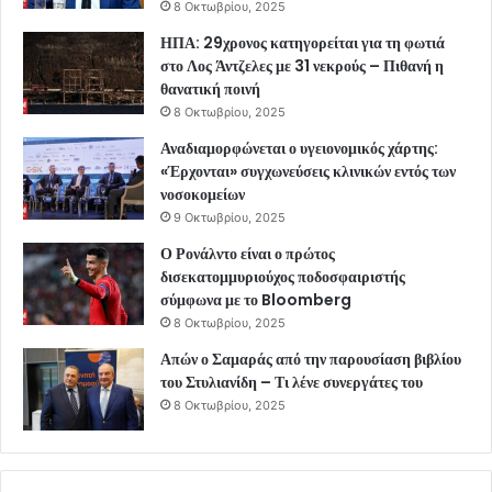
8 Οκτωβρίου, 2025
ΗΠΑ: 29χρονος κατηγορείται για τη φωτιά
στο Λος Άντζελες με 31 νεκρούς – Πιθανή η
θανατική ποινή
8 Οκτωβρίου, 2025
Αναδιαμορφώνεται ο υγειονομικός χάρτης:
«Έρχονται» συγχωνεύσεις κλινικών εντός των
νοσοκομείων
9 Οκτωβρίου, 2025
Ο Ρονάλντο είναι ο πρώτος
δισεκατομμυριούχος ποδοσφαιριστής
σύμφωνα με το Bloomberg
8 Οκτωβρίου, 2025
Απών ο Σαμαράς από την παρουσίαση βιβλίου
του Στυλιανίδη – Τι λένε συνεργάτες του
8 Οκτωβρίου, 2025