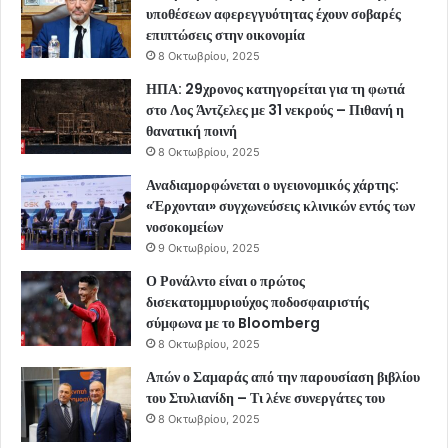
υποθέσεων αφερεγγυότητας έχουν σοβαρές
επιπτώσεις στην οικονομία
8 Οκτωβρίου, 2025
ΗΠΑ: 29χρονος κατηγορείται για τη φωτιά
στο Λος Άντζελες με 31 νεκρούς – Πιθανή η
θανατική ποινή
8 Οκτωβρίου, 2025
Αναδιαμορφώνεται ο υγειονομικός χάρτης:
«Έρχονται» συγχωνεύσεις κλινικών εντός των
νοσοκομείων
9 Οκτωβρίου, 2025
Ο Ρονάλντο είναι ο πρώτος
δισεκατομμυριούχος ποδοσφαιριστής
σύμφωνα με το Bloomberg
8 Οκτωβρίου, 2025
Απών ο Σαμαράς από την παρουσίαση βιβλίου
του Στυλιανίδη – Τι λένε συνεργάτες του
8 Οκτωβρίου, 2025