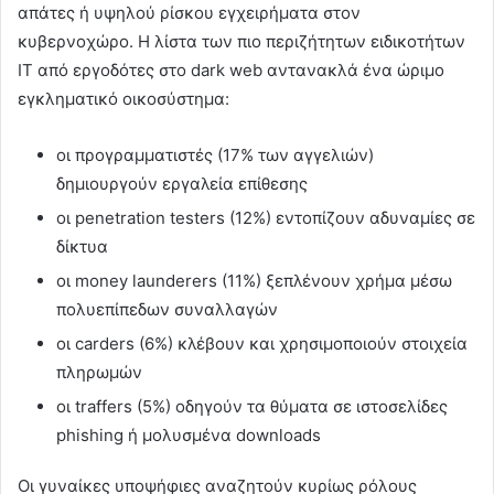
απάτες ή υψηλού ρίσκου εγχειρήματα στον
κυβερνοχώρο. Η λίστα των πιο περιζήτητων ειδικοτήτων
IT από εργοδότες στο dark web αντανακλά ένα ώριμο
εγκληματικό οικοσύστημα:
οι προγραμματιστές (17% των αγγελιών)
δημιουργούν εργαλεία επίθεσης
οι penetration testers (12%) εντοπίζουν αδυναμίες σε
δίκτυα
οι money launderers (11%) ξεπλένουν χρήμα μέσω
πολυεπίπεδων συναλλαγών
οι carders (6%) κλέβουν και χρησιμοποιούν στοιχεία
πληρωμών
οι traffers (5%) οδηγούν τα θύματα σε ιστοσελίδες
phishing ή μολυσμένα downloads
Οι γυναίκες υποψήφιες αναζητούν κυρίως ρόλους