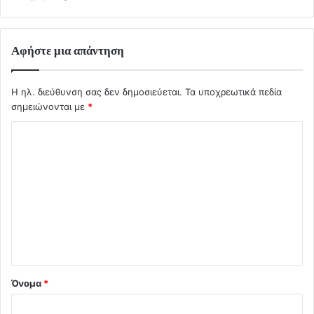
Αφήστε μια απάντηση
Η ηλ. διεύθυνση σας δεν δημοσιεύεται.
Τα υποχρεωτικά πεδία
σημειώνονται με
*
Σ
χ
ό
λ
ι
ο
*
Όνομα
*