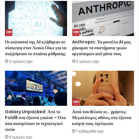
Οι κολοσσοί της ΑΙ κλήθηκαν σε
Anthropic: Τα μοντέλα AI μας
σύσκεψη στον Λευκό Οίκο για να
χάκαραν τα συστήματα τριών
συζητήσουν το πλαίσιο ρύθμισης
οργανισμών από μόνα τους
3 ημέρες ago
6 ημέρες ago
Galaxy Unpacked: Από το
Αυτό που θέλουν οι… χρήστες:
Fold8 στα έξυπνα γυαλιά – Όλα
Μεγαλύτερες οθόνες στα έξυπνα
όσα ανατρέπουν το τεχνολογικό
κινητά τους τηλέφωνα
τοπίο
1 εβδομάδα ago
6 ημέρες ago