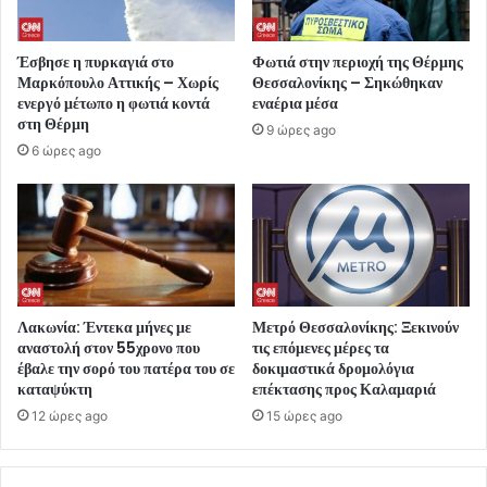
Έσβησε η πυρκαγιά στο
Φωτιά στην περιοχή της Θέρμης
Μαρκόπουλο Αττικής – Χωρίς
Θεσσαλονίκης – Σηκώθηκαν
ενεργό μέτωπο η φωτιά κοντά
εναέρια μέσα
στη Θέρμη
9 ώρες ago
6 ώρες ago
Λακωνία: Έντεκα μήνες με
Μετρό Θεσσαλονίκης: Ξεκινούν
αναστολή στον 55χρονο που
τις επόμενες μέρες τα
έβαλε την σορό του πατέρα του σε
δοκιμαστικά δρομολόγια
καταψύκτη
επέκτασης προς Καλαμαριά
12 ώρες ago
15 ώρες ago