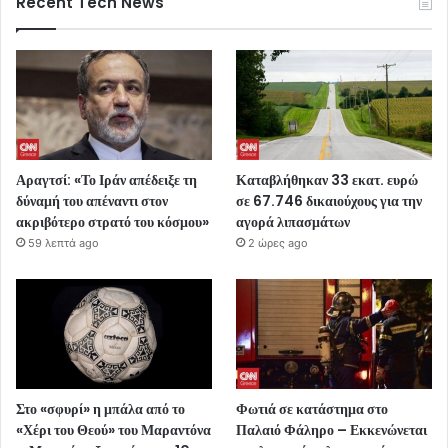
Recent Tech News
Αραγτσί: «Το Ιράν απέδειξε τη
Καταβλήθηκαν 33 εκατ. ευρώ
δύναμή του απέναντι στον
σε 67.746 δικαιούχους για την
ακριβότερο στρατό του κόσμου»
αγορά λιπασμάτων
59 λεπτά ago
2 ώρες ago
Στο «σφυρί» η μπάλα από το
Φωτιά σε κατάστημα στο
«Χέρι του Θεού» του Μαραντόνα
Παλαιό Φάληρο – Εκκενώνεται