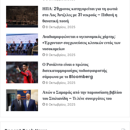
ΗΠΑ: 29χρονος κατηγορείται για τη φωτιά
στο Λος Άντζελες με 31 νεκρούς – Πιθανή η
θανατική ποινή
8 Οκτωβρίου, 2025
Αναδιαμορφώνεται ο υγειονομικός χάρτης:
«Έρχονται» συγχωνεύσεις κλινικών εντός των
νοσοκομείων
9 Οκτωβρίου, 2025
Ο Ρονάλντο είναι ο πρώτος
δισεκατομμυριούχος ποδοσφαιριστής
σύμφωνα με το Bloomberg
8 Οκτωβρίου, 2025
Απών ο Σαμαράς από την παρουσίαση βιβλίου
του Στυλιανίδη – Τι λένε συνεργάτες του
8 Οκτωβρίου, 2025