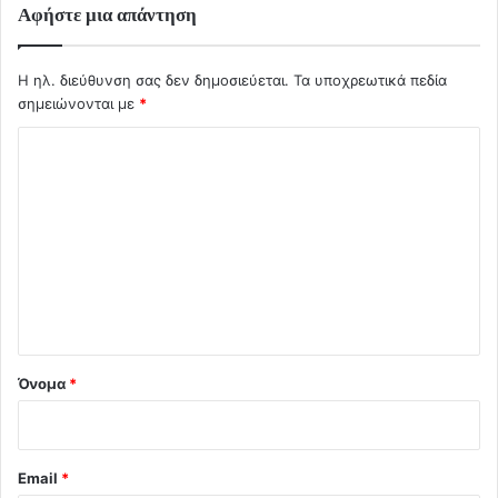
Αφήστε μια απάντηση
Η ηλ. διεύθυνση σας δεν δημοσιεύεται.
Τα υποχρεωτικά πεδία
σημειώνονται με
*
Σ
χ
ό
λ
ι
ο
*
Όνομα
*
Email
*