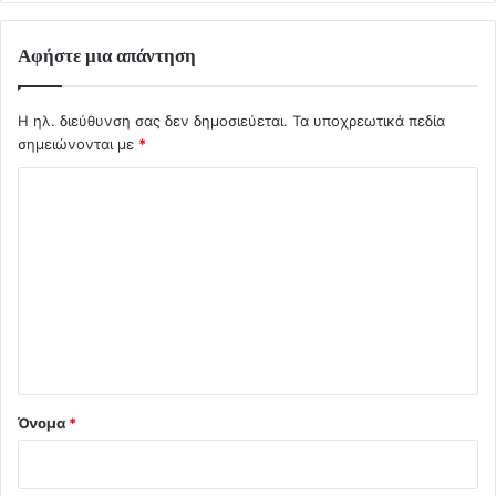
Αφήστε μια απάντηση
Η ηλ. διεύθυνση σας δεν δημοσιεύεται.
Τα υποχρεωτικά πεδία
σημειώνονται με
*
Σ
χ
ό
λ
ι
ο
*
Όνομα
*