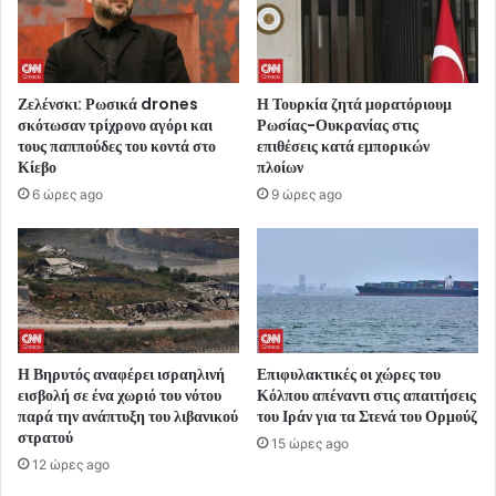
Ζελένσκι: Ρωσικά drones
Η Τουρκία ζητά μορατόριουμ
σκότωσαν τρίχρονο αγόρι και
Ρωσίας-Ουκρανίας στις
τους παππούδες του κοντά στο
επιθέσεις κατά εμπορικών
Κίεβο
πλοίων
6 ώρες ago
9 ώρες ago
Η Βηρυτός αναφέρει ισραηλινή
Επιφυλακτικές οι χώρες του
εισβολή σε ένα χωριό του νότου
Κόλπου απέναντι στις απαιτήσεις
παρά την ανάπτυξη του λιβανικού
του Ιράν για τα Στενά του Ορμούζ
στρατού
15 ώρες ago
12 ώρες ago