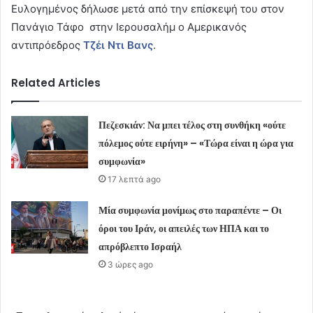
Ευλογημένος δήλωσε μετά από την επίσκεψή του στον
Πανάγιο Τάφο στην Ιερουσαλήμ ο Αμερικανός
αντιπρόεδρος
Τζέι Ντι Βανς
.
Related Articles
Πεζεσκιάν: Να μπει τέλος στη συνθήκη «ούτε
πόλεμος ούτε ειρήνη» – «Τώρα είναι η ώρα για
συμφωνία»
17 λεπτά ago
Μία συμφωνία μονίμως στο παραπέντε – Οι
όροι του Ιράν, οι απειλές των ΗΠΑ και το
απρόβλεπτο Ισραήλ
3 ώρες ago