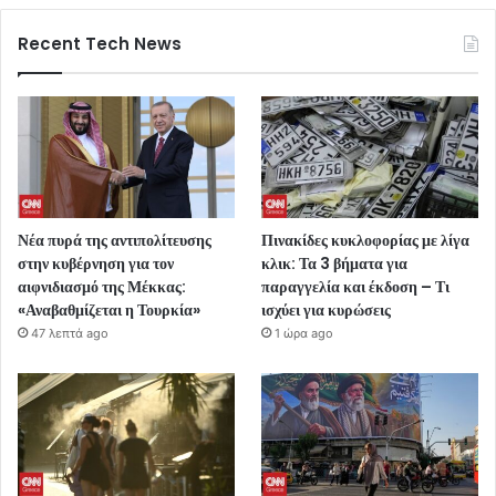
Recent Tech News
Νέα πυρά της αντιπολίτευσης
Πινακίδες κυκλοφορίας με λίγα
στην κυβέρνηση για τον
κλικ: Τα 3 βήματα για
αιφνιδιασμό της Μέκκας:
παραγγελία και έκδοση – Τι
«Αναβαθμίζεται η Τουρκία»
ισχύει για κυρώσεις
47 λεπτά ago
1 ώρα ago