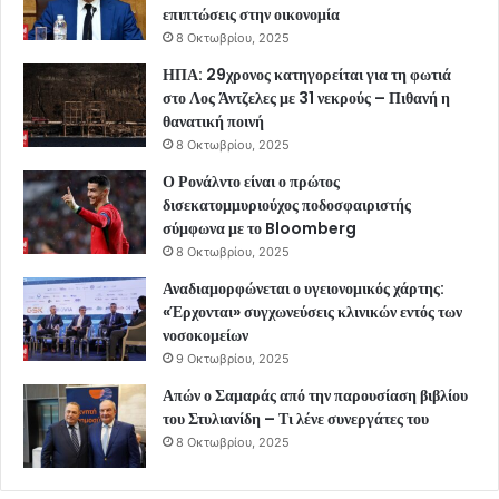
επιπτώσεις στην οικονομία
8 Οκτωβρίου, 2025
ΗΠΑ: 29χρονος κατηγορείται για τη φωτιά
στο Λος Άντζελες με 31 νεκρούς – Πιθανή η
θανατική ποινή
8 Οκτωβρίου, 2025
Ο Ρονάλντο είναι ο πρώτος
δισεκατομμυριούχος ποδοσφαιριστής
σύμφωνα με το Bloomberg
8 Οκτωβρίου, 2025
Αναδιαμορφώνεται ο υγειονομικός χάρτης:
«Έρχονται» συγχωνεύσεις κλινικών εντός των
νοσοκομείων
9 Οκτωβρίου, 2025
Απών ο Σαμαράς από την παρουσίαση βιβλίου
του Στυλιανίδη – Τι λένε συνεργάτες του
8 Οκτωβρίου, 2025