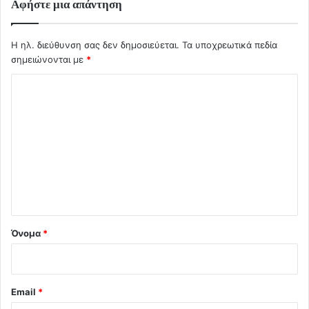
Αφήστε μια απάντηση
Η ηλ. διεύθυνση σας δεν δημοσιεύεται.
Τα υποχρεωτικά πεδία
σημειώνονται με
*
Σ
χ
ό
λ
ι
ο
*
Όνομα
*
Email
*