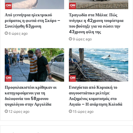
Από γεννήτρια ηλεκτρικού
Τραγωδία στα Μάλια: Πώς
ρεύματος η φωτιά στη Σκύρο –
πνίγηκε η 42χρονη τουρίστρια
Συνελήφθη 63χρονη
που βούτηξε για να σώσει την
43χρονη φίλη της
6 ώρες ago
9 ώρες ago
Προφυλακιστέοι κρίθηκαν οι
Ενισχύεται από Κυριακή το
κατηγορούμενοι για τη
αυγουστιάτικο μελτέμι:
δολοφονία του 58χρονου
Αυξημένος κυματισμός στο
ψυχολόγου στην Αργολίδα
Αιγαίο – Η ανάρτηση Κολυδά
12 ώρες ago
15 ώρες ago