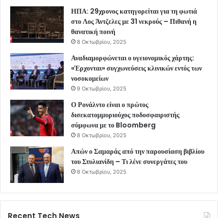
ΗΠΑ: 29χρονος κατηγορείται για τη φωτιά
στο Λος Άντζελες με 31 νεκρούς – Πιθανή η
θανατική ποινή
8 Οκτωβρίου, 2025
Αναδιαμορφώνεται ο υγειονομικός χάρτης:
«Έρχονται» συγχωνεύσεις κλινικών εντός των
νοσοκομείων
9 Οκτωβρίου, 2025
Ο Ρονάλντο είναι ο πρώτος
δισεκατομμυριούχος ποδοσφαιριστής
σύμφωνα με το Bloomberg
8 Οκτωβρίου, 2025
Απών ο Σαμαράς από την παρουσίαση βιβλίου
του Στυλιανίδη – Τι λένε συνεργάτες του
8 Οκτωβρίου, 2025
Recent Tech News