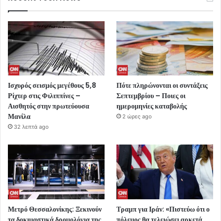
Ισχυρός σεισμός μεγέθους 5,8
Πότε πληρώνονται οι συντάξεις
Ρίχτερ στις Φιλιππίνες –
Σεπτεμβρίου – Ποιες οι
Αισθητός στην πρωτεύουσα
ημερομηνίες καταβολής
Μανίλα
2 ώρες ago
32 λεπτά ago
Μετρό Θεσσαλονίκης: Ξεκινούν
Τραμπ για Ιράν: «Πιστεύω ότι ο
τα δοκιμαστικά δρομολόγια της
πόλεμος θα τελειώσει αρκετά