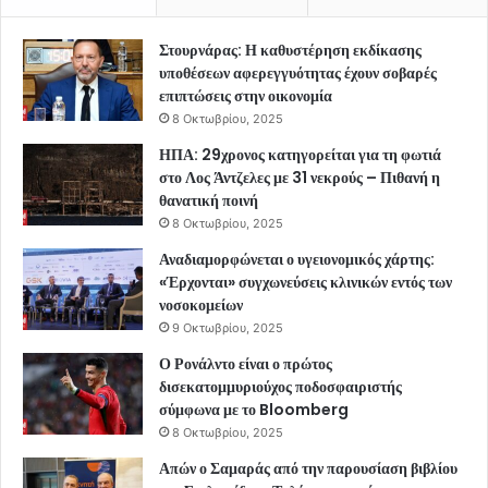
Στουρνάρας: Η καθυστέρηση εκδίκασης
υποθέσεων αφερεγγυότητας έχουν σοβαρές
επιπτώσεις στην οικονομία
8 Οκτωβρίου, 2025
ΗΠΑ: 29χρονος κατηγορείται για τη φωτιά
στο Λος Άντζελες με 31 νεκρούς – Πιθανή η
θανατική ποινή
8 Οκτωβρίου, 2025
Αναδιαμορφώνεται ο υγειονομικός χάρτης:
«Έρχονται» συγχωνεύσεις κλινικών εντός των
νοσοκομείων
9 Οκτωβρίου, 2025
Ο Ρονάλντο είναι ο πρώτος
δισεκατομμυριούχος ποδοσφαιριστής
σύμφωνα με το Bloomberg
8 Οκτωβρίου, 2025
Απών ο Σαμαράς από την παρουσίαση βιβλίου