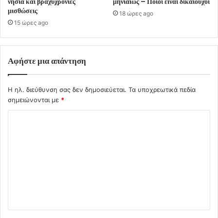
νησιά και βραχυχρόνιες
μηνιαίως – Ποιοι είναι δικαιούχοι
μισθώσεις
18 ώρες ago
15 ώρες ago
Αφήστε μια απάντηση
Η ηλ. διεύθυνση σας δεν δημοσιεύεται.
Τα υποχρεωτικά πεδία
σημειώνονται με
*
Σ
χ
ό
λ
ι
ο
*