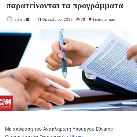
παρατείνονται τα προγράμματα
Send
admin
11 Οκτωβρίου, 2025
79
1 minute read
an
email
Με απόφαση του Αναπληρωτή Υπουργού Εθνικής
Οικονομίας και Οικονομικών
Νίκου