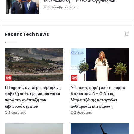
του Στυλιανίδη – Τι λένε συνεργάτες του
8 Οκτωβρίου, 2025
Recent Tech News
Η Βηρυτός αναφέρει ισραηλινή
Νέα αποχώρηση από το κόμμα
εισβολή σε ένα χωριό του νότου
Καρυστιανού – Ο Νίκος
παρά την ανάπτυξη του
Μπρουτζάκης καταγγέλει
λιβανικού στρατού
αυθαιρεσία και φίμωση
2 ώρες ago
2 ώρες ago