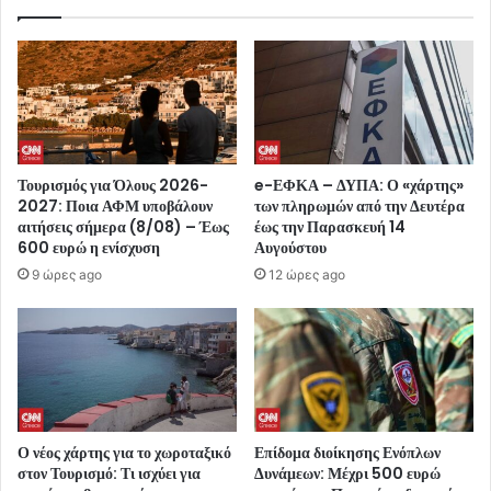
Τουρισμός για Όλους 2026-
e-ΕΦΚΑ – ΔΥΠΑ: Ο «χάρτης»
2027: Ποια ΑΦΜ υποβάλουν
των πληρωμών από την Δευτέρα
αιτήσεις σήμερα (8/08) – Έως
έως την Παρασκευή 14
600 ευρώ η ενίσχυση
Αυγούστου
9 ώρες ago
12 ώρες ago
Ο νέος χάρτης για το χωροταξικό
Επίδομα διοίκησης Ενόπλων
στον Τουρισμό: Τι ισχύει για
Δυνάμεων: Μέχρι 500 ευρώ