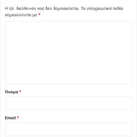
Η ηλ. διεύθυνση σας δεν δημοσιεύεται.
Τα υποχρεωτικά πεδία
σημειώνονται με
*
Σ
χ
ό
λ
ι
ο
*
Όνομα
*
Email
*