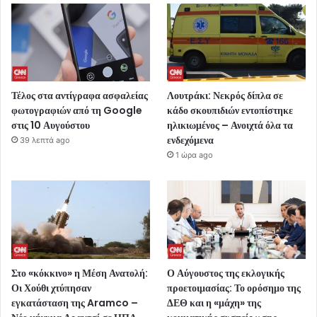
Τέλος στα αντίγραφα ασφαλείας
Λουτράκι: Νεκρός δίπλα σε
φωτογραφιών από τη Google
κάδο σκουπιδιών εντοπίστηκε
στις 10 Αυγούστου
ηλικιωμένος – Ανοιχτά όλα τα
ενδεχόμενα
39 λεπτά ago
1 ώρα ago
Στο «κόκκινο» η Μέση Ανατολή:
Ο Αύγουστος της εκλογικής
Οι Χούθι χτύπησαν
προετοιμασίας: Το ορόσημο της
εγκατάσταση της Aramco –
ΔΕΘ και η «μάχη» της