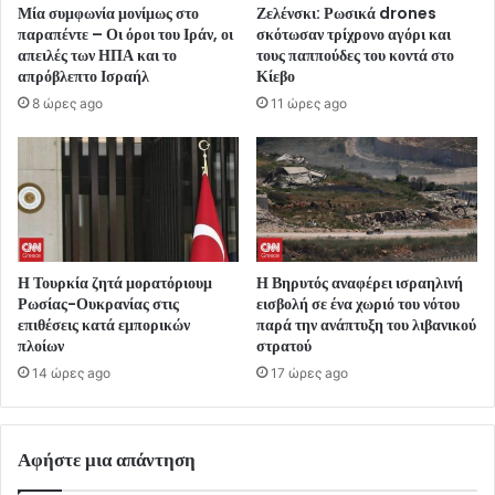
Μία συμφωνία μονίμως στο
Ζελένσκι: Ρωσικά drones
παραπέντε – Οι όροι του Ιράν, οι
σκότωσαν τρίχρονο αγόρι και
απειλές των ΗΠΑ και το
τους παππούδες του κοντά στο
απρόβλεπτο Ισραήλ
Κίεβο
8 ώρες ago
11 ώρες ago
Η Τουρκία ζητά μορατόριουμ
Η Βηρυτός αναφέρει ισραηλινή
Ρωσίας-Ουκρανίας στις
εισβολή σε ένα χωριό του νότου
επιθέσεις κατά εμπορικών
παρά την ανάπτυξη του λιβανικού
πλοίων
στρατού
14 ώρες ago
17 ώρες ago
Αφήστε μια απάντηση