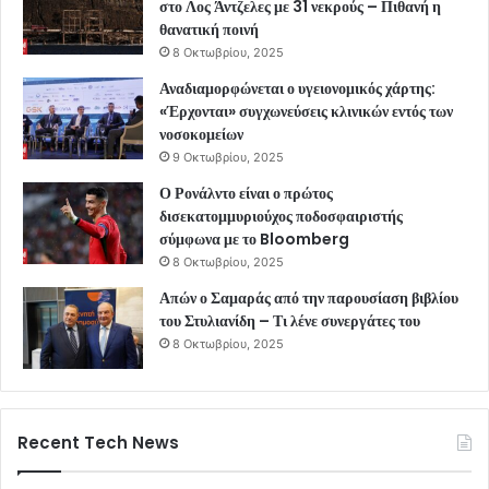
στο Λος Άντζελες με 31 νεκρούς – Πιθανή η
θανατική ποινή
8 Οκτωβρίου, 2025
Αναδιαμορφώνεται ο υγειονομικός χάρτης:
«Έρχονται» συγχωνεύσεις κλινικών εντός των
νοσοκομείων
9 Οκτωβρίου, 2025
Ο Ρονάλντο είναι ο πρώτος
δισεκατομμυριούχος ποδοσφαιριστής
σύμφωνα με το Bloomberg
8 Οκτωβρίου, 2025
Απών ο Σαμαράς από την παρουσίαση βιβλίου
του Στυλιανίδη – Τι λένε συνεργάτες του
8 Οκτωβρίου, 2025
Recent Tech News