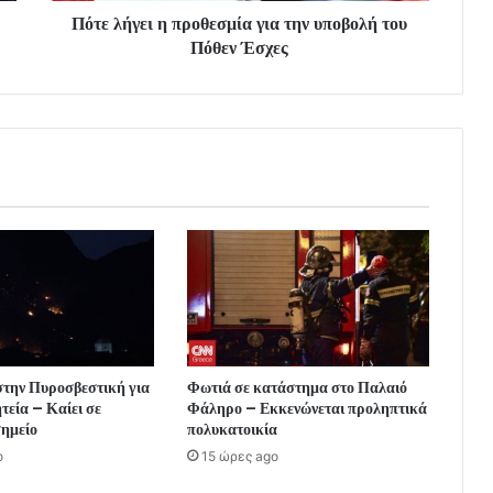
Πότε λήγει η προθεσμία για την υποβολή του
Πόθεν Έσχες
στην Πυροσβεστική για
Φωτιά σε κατάστημα στο Παλαιό
τεία – Καίει σε
Φάληρο – Εκκενώνεται προληπτικά
σημείο
πολυκατοικία
o
15 ώρες ago