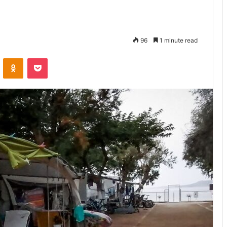
96
1 minute read
VKontakte
Odnoklassniki
Pocket