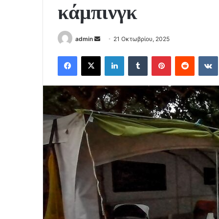
κάμπινγκ
Send
admin
21 Οκτωβρίου, 2025
an
Facebook
X
LinkedIn
Tumblr
Pinterest
Reddit
email