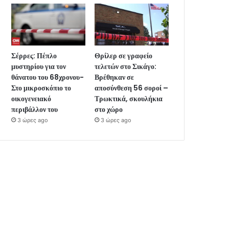
Σέρρες: Πέπλο
Θρίλερ σε γραφείο
μυστηρίου για τον
τελετών στο Σικάγο:
θάνατου του 68χρονου-
Βρέθηκαν σε
Στο μικροσκόπιο το
αποσύνθεση 56 σοροί –
οικογενειακό
Τρωκτικά, σκουλήκια
περιβάλλον του
στο χώρο
3 ώρες ago
3 ώρες ago