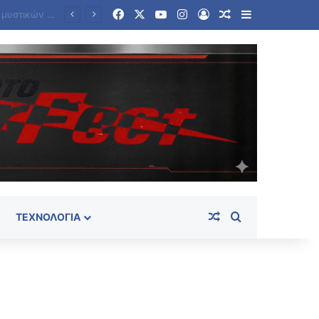
Facebook
X
YouTube
Instagram
Log In
Random Article
Sidebar
Κόμμα Καρυστιανού: Οι 79 πρώτες ημέρες – Οι αποχωρήσεις και το βαθύ «ρήγμα» με την ηγεσία
Random Article
Search for
ΤΕΧΝΟΛΟΓΊΑ