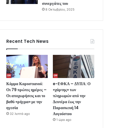
συνεργάτες του
8 Οκτωβρίου, 2025
Recent Tech News
Κόμμα Καρυστιανού:
e-ΕΦΚΑ – ΔΥΠΑ: Ο
Οι 79 πρώτες ημέρες –
«χάρτης» των
Οι αποχωρήσεις και το
πληρωμών από την
βαθύ «ρήγμα» με την
Δευτέρα έως την
ηγεσία
Παρασκευή 14
Αυγούστου
32 λεπτά ago
1 ώρα ago