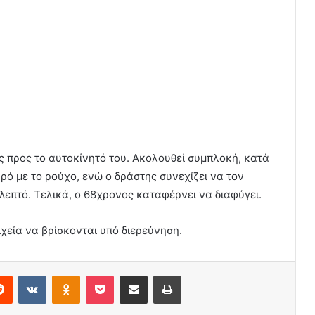
ς προς το αυτοκίνητό του. Ακολουθεί συμπλοκή, κατά
ρό με το ρούχο, ενώ ο δράστης συνεχίζει να τον
 λεπτό. Τελικά, ο 68χρονος καταφέρνει να διαφύγει.
χεία να βρίσκονται υπό διερεύνηση.
erest
Reddit
VKontakte
Odnoklassniki
Pocket
Share via Email
Print